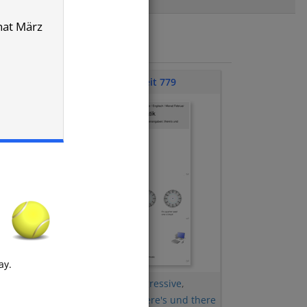
onat März
Klassenarbeit 779
ay.
,
S-
Uhrzeit
,
Present Progressive
,
ast
,
Mengenangaben
,
there's und there