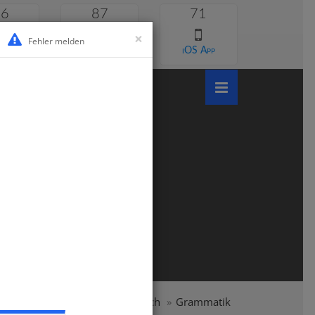
46
87
71
×
Fehler melden
 lernen
Android App
iOS App
auptschule
Klasse 5
Englisch
Grammatik