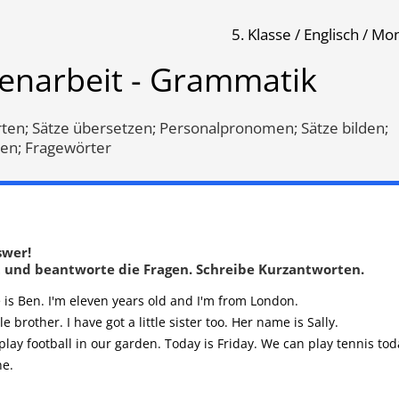
5. Klasse / Englisch / M
k
senarbeit - Grammatik
Klassenarbeit 759
Klassenarbeit 1340
ten; Sätze übersetzen; Personalpronomen; Sätze bilden;
nen; Fragewörter
swer!
t und beantworte die Fragen. Schreibe Kurzantworten.
is Ben. I'm eleven years old and I'm from London.
le brother. I have got a little sister too. Her name is Sally.
play football in our garden. Today is Friday. We can play tennis tod
ne.
nalpronomen
,
Kurzantworten
,
Sätze übersetzen
,
Fragewörter
er "an"
,
can und can´t
,
Sätze
Genitiv oder Plural s
,
Simple P