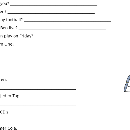
ou? __________________________________________________
n
,
have oder has
(to) have got
n? __________________________________________________
y football? __________________________________________________
Klassenarbeit 1341
en live? __________________________________________________
 play on Friday? __________________________________________________
m One? __________________________________________________
ten.
____________________________________________
jeden Tag.
____________________________________________
CD's.
Uhrzeit
,
Fragen bilden
,
Presen
Progressive
,
Brief schreiben
,
D
____________________________________________
Wörter wissen
mer Cola.