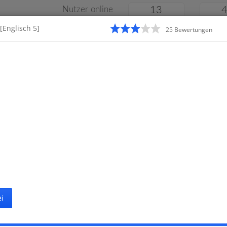
Nutzer online
13
[Englisch 5]
25
Bewertung
en
Klassenarbeiten
Online
e
Gymnasium
Gesamtschule
Material
i
Startseite
H