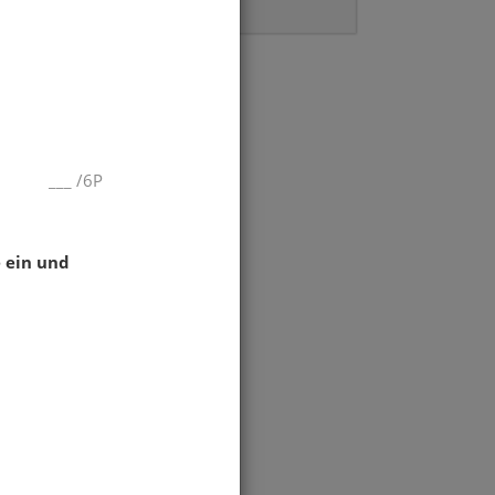
Überbegriff (topics)
___
/
6P
e ein und