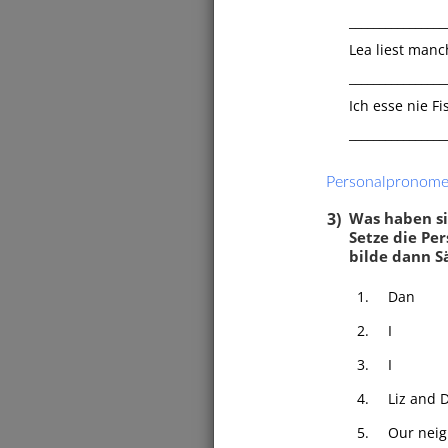
________________
Lea liest manc
________________
Ich esse nie Fi
________________
Personalpronomen
3)
Was haben si
Setze die Per
bilde dann Sä
1.
Dan
2.
I
Sätze
3.
I
is ode
4.
Liz and 
oder 
5.
Our nei