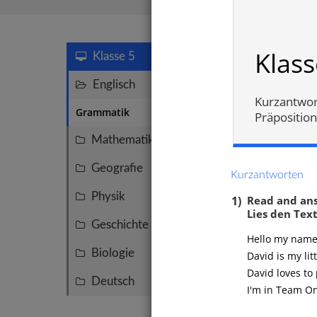
Grammati
Klas
Klasse 5
Englisch
14
Kurzantwor
Grammatik
14
Präpositio
Mathematik
51
Geografie
29
Kurzantworten
Physik
11
1)
Read and an
Lies den Tex
Geschichte
9
Hello my name 
Biologie
7
David is my litt
David loves to 
Deutsch
1
I'm in Team O
Perso
"a" od