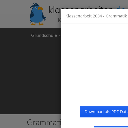
klassenarbeiten
.de
Klassenarbeit
2034
- Grammatik 
Klassenarbeiten kostenlos
Grundschule
Hauptschule
Realschul
Download als PDF-Date
Grammatik
14 Klassenarbeiten