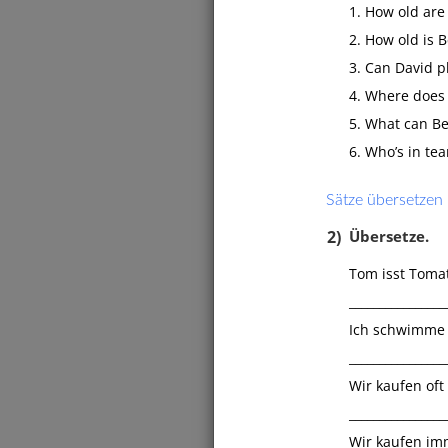
1. How old are y
bilde
2. How old is Be
3. Can David pla
4. Where does B
5. What can Ben
6. Who’s in tea
Sätze übersetzen
2)
Übersetze.
Tom isst Toma
________________
Ich schwimme 
________________
Wir kaufen oft 
________________
Wir kaufen im