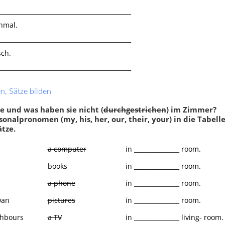
____________________________________________
hmal.
Klassenarbeit 2047
____________________________________________
sch.
____________________________________________
, Sätze bilden
e und was haben sie nicht (
durchgestrichen
) im Zimmer?
sonalpronomen (my, his, her, our, their, your) in die Tabell
tze.
a computer
in _______________ room.
books
in _______________ room.
 übersetzen
,
Sätze bilden
,
am,
a phone
in _______________ room.
r are
,
Wörter wissen
,
have
Dan
pictures
in _______________ room.
has
,
Text verstehen
ghbours
a TV
in _______________ living- room.