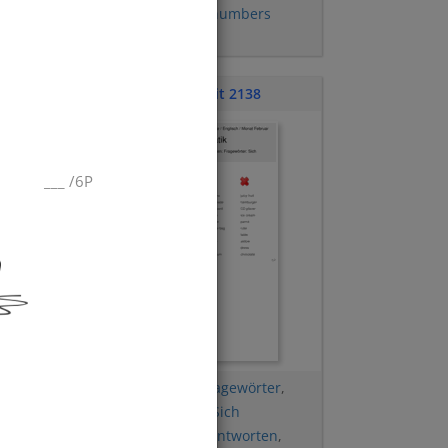
are
,
Wörter wissen
,
numbers
(Zahlen)
Klassenarbeit 2138
___
/
6P
t
Sätze übersetzen
,
Fragewörter
,
iktat
,
Personalpronomen
,
Sich
kennenlernen
,
Kurzantworten
,