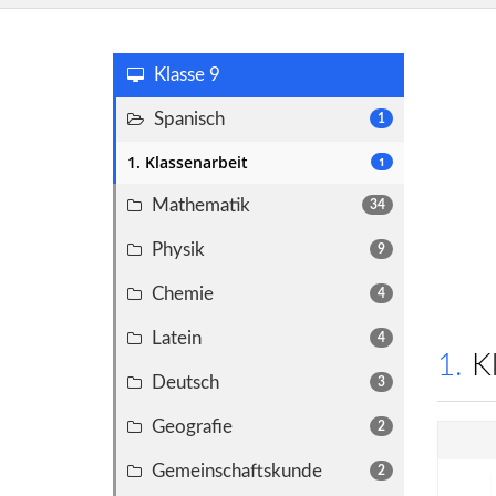
Klasse 9
Spanisch
1
1. Klassenarbeit
1
Mathematik
34
Physik
9
Chemie
4
Latein
4
1.
Deutsch
3
Geografie
2
Gemeinschaftskunde
2