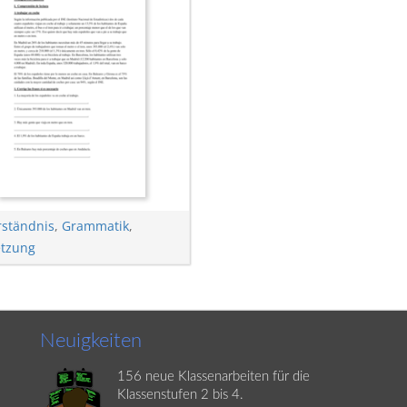
rständnis
,
Grammatik
,
tzung
Neuigkeiten
156 neue Klassenarbeiten für die
Klassenstufen 2 bis 4.