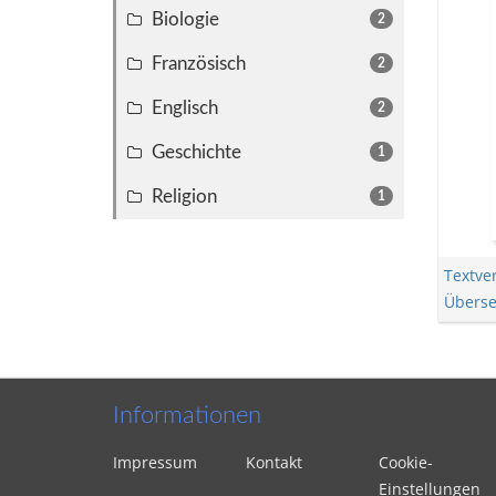
Biologie
2
Französisch
2
Englisch
2
Geschichte
1
Religion
1
Textve
Überse
Informationen
Impressum
Kontakt
Cookie-
Einstellungen