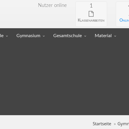
Nutzer online
1
Klassenarbeiten
Onlin
le
Gymnasium
Gesamtschule
Material
Startseite
Gymn