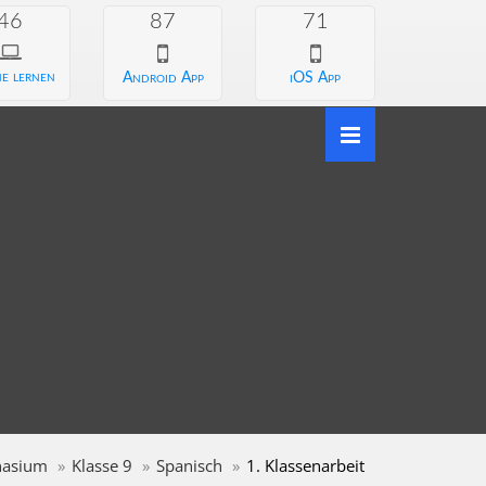
46
87
71
e lernen
Android App
iOS App
asium
Klasse 9
Spanisch
1. Klassenarbeit