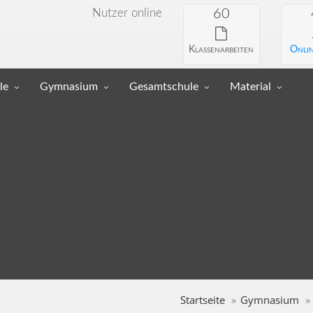
Nutzer online
60
Klassenarbeiten
Onlin
le
Gymnasium
Gesamtschule
Material
Startseite
Gymnasium