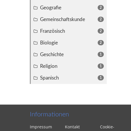
Geografie
2
Gemeinschaftskunde
2
Französisch
2
Biologie
2
Geschichte
1
Religion
1
Spanisch
1
Informationen
Impressum
Kontakt
Cookie-