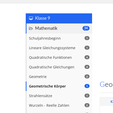
Klasse 9
Mathematik
34
Schuljahresbeginn
1
Lineare Gleichungssysteme
1
Quadratische Funktionen
4
Quadratische Gleichungen
4
Geometrie
2
Ge
Geometrische Körper
1
Strahlensätze
1
K
Wurzeln - Reelle Zahlen
2