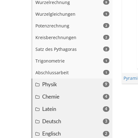
Wurzelrechnung
9
Wurzelgleichungen
1
Potenzrechnung
2
Kreisberechnungen
2
Satz des Pythagoras
2
Trigonometrie
1
Abschlussarbeit
1
Pyrami
Physik
9
Chemie
4
Latein
4
Deutsch
3
Englisch
2