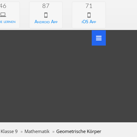
46
87
71
e lernen
Android App
iOS App
Klasse 9
Mathematik
Geometrische Körper