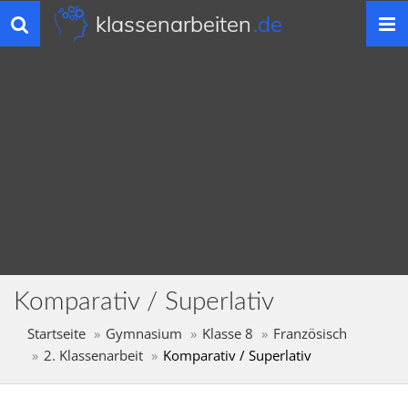
klassenarbeiten
.de
Toggle
navigation
Komparativ / Superlativ
Startseite
Gymnasium
Klasse 8
Französisch
2. Klassenarbeit
Komparativ / Superlativ