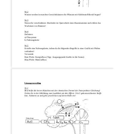
Nr.2
Warum werden in manchen Gewächshäusern die Pflanzen mit Kohlenstoffdioxid begast?
Nr.3
Nenne die verschiedenen Abschnitte im Querschnitt eines Baumstammes und erkläre das 
Wachstum von Bäumen!
Nr.4
Definiere:
a) Ökosystem
b) Nahrungskette
N
r.5
Erstelle eine Nahrungskette, indem du die folgenden Begriffe in einer Grafik mit Pfeilen 
verbindest!
Verwende:
Rote Pfeile: Energiefluss (Tipp: Ausgangspunkt hierfür ist die Sonne)
Blau Pfeile: Materialfluss
Lösungsvorschlag
Nr.1
Beschrifte d
ie leeren Kästchen mit der chemischen Formel der Fotosynthese
-
Gleichung!
Ordne die in der Abbildung zum Laubblatt mit den Ziffern 1 bis 5 gekennzeichneten Stoffe 
bzw. Faktoren zu und gehe jeweils kurz auf deren Rolle ein!