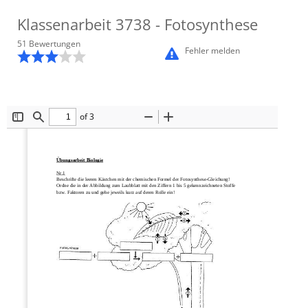
Klassenarbeit
3738
- Fotosynthese
51
Bewertung
en
Fehler melden
of 3
Toggle
Find
Zoom
Zoom
Sidebar
Out
In
Übungsarbeit Biologie
Nr.1
Beschrifte die leeren Kästchen mit der chemischen Formel der Fotosynthese
-
Gleichung!
Ordne die in der Abbildung zum Laubblatt mit den Ziffern 1 bis 5 gekennzeichneten Stoffe 
bzw. Faktoren zu und gehe jeweils kurz auf deren Rolle
ein!