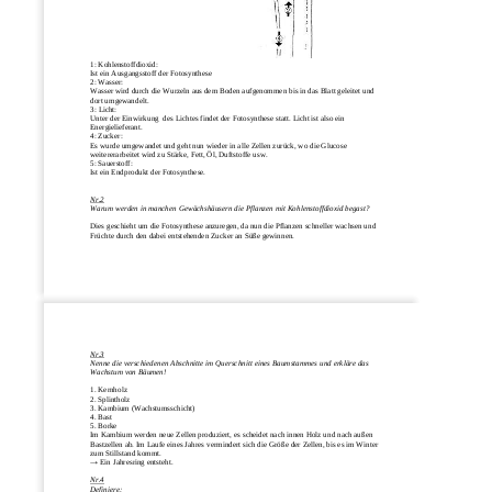
1: Kohlenstoffdioxid:
Ist ein Au
sgangsstoff der Fotosynthese
2: Wasser:
Wasser wird durch die Wurzeln aus dem Boden aufgenommen bis in das Blatt geleitet und 
dort umgewandelt.
3: Licht:
Unter der Einwirkung  des Lichtes findet der Fotosynthese statt. Licht ist also ein 
Energielieferant.
4: Zucker:
Es wurde umgewandet und geht nun wieder in alle Zellen zurück, wo die Glucose 
weitererarbeitet wird zu Stärke, Fett, Öl, Duftstoffe usw.
5: Sauerstoff:
Ist ein Endprodukt der Fotosynthese.
Nr.2
Warum werden in manchen Gewächshäusern die Pflanz
en mit Kohlenstoffdioxid begast?
Dies geschieht um die Fotosynthese anzuregen, da nun die Pflanzen schneller wachsen und 
Früchte durch den dabei entstehenden Zucker an Süße gewinnen.
Nr.3
Nenne die verschiedenen Abschnitte im Querschnitt eines Baumst
ammes und erkläre das 
Wachstum von Bäumen!
1. Kernholz
2. Splintholz
3. Kambium (Wachstumsschicht)
4. Bast
5. Borke
Im Kambium werden neue Zellen produziert, es scheidet nach innen Holz und nach außen 
Bastzellen ab. Im Laufe eines Jahres vermindert sich d
ie Größe der Zellen, bis es im Winter 
zum Stillstand kommt.
→
Ein Jahresring entsteht.
Nr.4
Definiere: