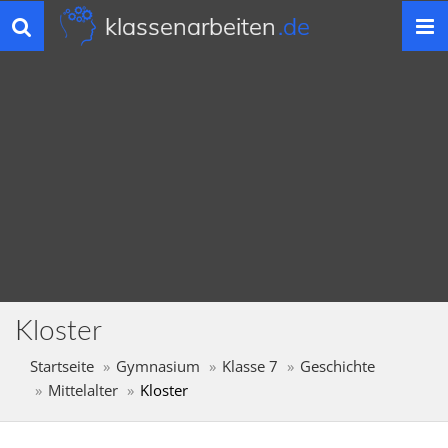
klassenarbeiten
.de
Toggle
navigation
Kloster
Startseite
Gymnasium
Klasse 7
Geschichte
Mittelalter
Kloster