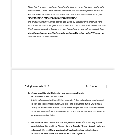
Frank hat Fragen zu den biblischen Geschi
chten und zum Glauben, die ihn echt 
interessieren. Seine Eltern konnten ihm keine Antwort darauf geben, mit der er 
zufrieden war. Deshalb freut sich Frank über den Konfirmandenunterricht: „Da 
kann ich endlich mehr erfahren über den Glauben.“
Die anderen au
s der Gruppe schien das wenig zu interessieren. Deshalb kam 
sich Frank mit seinen Fragen ziemlich klein vor. Da traf er Marcel, den er aus dem 
Konfirmandenunterricht kannte, vor dem Schreibwarengeschäft. Unverhofft fragt 
der: „Gehst du auch zum Konfis, blo
ß weil deine Eltern das wollen?“ Franken ist 
unsicher, was er antworten soll.
Religionsarbeit Nr. 1
6. Klasse
1.
Jesus erzählte ein Gleichnis vom verlorenen Schaf.
Erzähle diese Geschichte nach!
Alle Schafe waren bei ihrem Hirten, aber ein Schaf hatte 
etwas gesehen und 
ist von der Herde weggelaufen. Als der Hirte die Schafe zählte war eins zu 
wenig. Er machte sich auf die Suche. Nach einiger Zeit fand er das verlorene 
Schaf auf einem Hügel. Der Hirte rief es zu sich und er war sehr froh
,
das
s
er 
es wieder
gefunden hatte.
2.
Mit viel Fantasie stellen wir uns vor, dieses Schaf hätte ein Tagebuch 
geschrieben. Persönliche Eindrücke wie Freude, Sorge, Angst, Hoffnung 
oder auch Verzweiflung würden im Tagebucheintrag drinstecken. 
Schreibe für das verlorene Schaf so
lch ein Tagebuch!