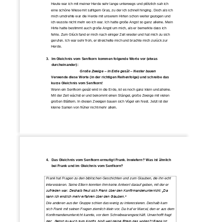
Heute war ich mit meiner Herde sehr lange unterwegs und plötzlich sah ich 
eine schöne Wiese mit saftigem Gras, zu der ich schnell hinging
. Doch als ich 
mich umdrehte war die Herde mit unserem Hirten schon weiter gezogen und 
ich wusste
nicht mehr wo ich 
war
. Ich hatte große Angst so ganz alleine. Mein 
Hirte hatte bestimmt auch große Angst um mich, als er 
be
merkte dass ich 
fehle. Zum Glück fand er mich nach einiger Zeit wieder und hat mich zu sich 
gerufen. Ich war sehr froh, er streichelte
mich
und brachte mich zurück zur 
Herde
.
3.
Im Gleichnis vom Senfkorn kommen folgende Worte vor (etwas 
durcheinander): 
Große Zweige 
–
in Erde gesät 
–
Nester bauen
Verwende diese Worte (in der richtigen Reihenfolge) und schreibe das 
kurze Gleichnis vom Senfkorn!
Wenn ein Senfkorn gesät wird 
in die Erde, ist es noch ganz klein und alleine. 
Mit der Zeit wächst er und bekommt einen Stängel, große Zweige mit vielen 
großen Blättern. In diesen Zweigen bauen sich Vögel ein Nest. Jetzt ist der 
kleine Samen von früher nicht mehr allein.
4.
Das Gleichnis
vom Senfkorn ermutigt Frank. Inwiefern? Was ist ähnlich 
bei Frank und im Gleichnis vom Senfkorn?
Frank hat Fragen zu den biblischen Geschichten und zum Glauben, die ihn echt 
interessieren. Seine Eltern konnten ihm keine Antwort darauf geben, mit der er 
z
ufrieden war. Deshalb freut sich Frank über den Konfirmandenunterricht: „Da 
kann ich endlich mehr erfahren über den Glauben.“
Die anderen aus der Gruppe schien das wenig zu interessieren. Deshalb kam 
sich Frank mit seinen Fragen ziemlich klein vor. Da traf
er Marcel, den er aus dem 
Konfirmandenunterricht kannte, vor dem Schreibwarengeschäft. Unverhofft fragt 
der: „Gehst du auch zum Konfis, bloß weil deine Eltern das wollen?“ Frank ist 