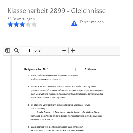
Klassenarbeit
2899
- Gleichnisse
53
Bewertung
en
Fehler melden
of 3
Toggle
Find
Zoom
Zoom
Sidebar
Out
In
Religionsarbeit Nr. 1
6. Klasse
1.
Jesus erzählte ein 
Gleichnis vom verlorenen Schaf.
Erzähle diese Geschichte nach!
2.
Mit viel Fantasie stellen wir uns vor, dieses Schaf hätte ein Tagebuch 
geschrieben. Persönliche Eindrücke wie Freude, Sorge, Angst, Hoffnun
g oder 
auch Verzweiflung würden im Tagebucheintrag drinstecken. Schreibe für das 
verlorene Schaf solch ein Tagebuch!
3.
Im Gleichnis vom Senfkorn kommen folgende Worte vor
(etwas 
durcheinander): 
Große Zweige 
–
in Erde gesät 
–
Nester bauen 
–
der kleinste Sam
e
Verwende diese Worte (in der 
richtigen
Reihenfolge) und schreibe das kurze 
Gleichnis vom Senfkorn!
4.
Das Gleichnis vom Senf
korn ermutigt Frank. Inwiefern?
Was ist ähnlich bei Frank und im Gleichnis vom Senfkorn?