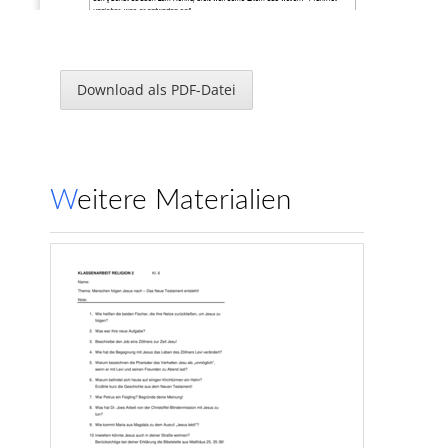
unsicher, was er antworten soll.
Er ist allein mit dem Fragen (wie das S
enfkorn, als es frisch gesät wurde). Als 
er dann Marcel traf und ihn fragte, war Frank unsicher, weil er dachte, wenn er 
die Wahrheit sagen würde, würde Marcel ihn auslachen. Doch das es ermutigt 
ihn, da das Senfkorn später auch groß mit starken Zweigen wu
rde.
Download als PDF-Datei
Weitere Materialien
www.klassenarbeiten.de