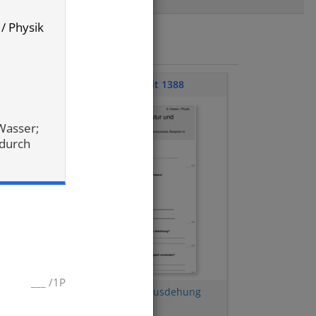
 / Physik
Klassenarbeit 1388
Wasser;
durch
___
/
1P
rch
Beispiele im Alltag
,
Ausdehung
durch Erwärmung
,