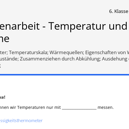
6. Klasse
ur und Wärme
enarbeit - Temperatur und
me
Klassenarbeit 42
Klassenarbeit 1412
r; Temperaturskala; Wärmequellen; Eigenschaften von 
ustände; Zusammenziehen durch Abkühlung; Ausdehung 
g
ke!
nnen wir Temperaturen nur mit ____________________ messen.
eströmung
,
Wärmeleitung
,
Wärmequellen
,
Ausdehung du
ssigkeitsthermometer
ele im Alltag
,
Wärmequellen
,
Erwärmung
,
Temperaturskala
,