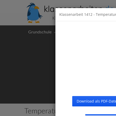
klassenarbeiten
.de
Klassenarbeit
1412
- Temperatu
Klassenarbeiten kostenlos
Grundschule
Hauptschule
Realschul
Download als PDF-Date
Temperatur und Wärme
9 Kla