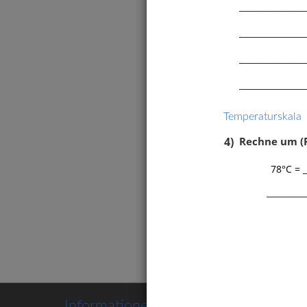
________________
________________
________________
________________
Temperaturskala
4)
Rechne um (R
Beispi
78°C = _
durch
Tempe
_________
Eigen
Zusam
Abküh
Informationen