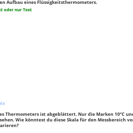
en Aufbau eines Flüssigkeitsthermometers.
raturskala
,
Teilchenmodell
,
Thermometer
,
Eigenschaften 
t oder nur Text
gatszustände
,
Wasser
,
Zusammenziehen dur
rtemperatur
,
Anomalie des
Abkühlung
,
Aggregatszuständ
rs
,
Wärmestrahlung
,
konvektion
ala
Klassenarbeit 1765
Klassenarbeit 1669
nes Thermometers ist abgeblättert. Nur die Marken 10°C un
 sehen. Wie könntest du diese Skala für den Messbereich vo
parieren?