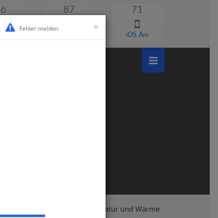
46
87
71
×
Fehler melden
 lernen
Android App
iOS App
Klasse 6
Physik
Temperatur und Wärme