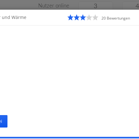
Nutzer online
3
r und Wärme
20
Bewertung
en
Klassenarbeiten
Online
e
Gymnasium
Gesamtschule
Material
i
Startseite
Gymnasium
ssenarbeiten