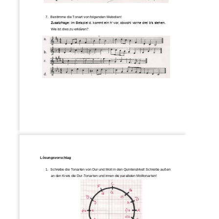
7.
Bestimme die Tonart von folgen
den Melodien!
Zusatzfrage: Im Beispiel d. kommt ein h‘ vor, obwohl vorne drei b’s stehen. 
Wie ist dies zu erklären?
Lösungsvorschlag
1.
Schreibe die Tonarten von Dur und Moll in den Quintenzirkel! Schreibe außen 
an den Kreis die Dur
-
Tonarten und innen die parallelen Molltonarten
!