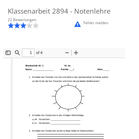
Klassenarbeit
2894
- Notenlehre
22
Bewertung
en
Fehler melden
of 4
Toggle
Find
Zoom
Zoom
Sidebar
Out
In
Musikarbeit Nr. 1
Kl. 6a
Name: _________________
Punkte: ___/
Note:_____
1.
Schreibe die Tonarten von Dur und Moll in den Quintenzirkel! Schreibe außen 
an den Kreis die Dur
-
Tonarten und innen die parallelen Molltonarten!
2.
Schreibe die Vorzeichen in der richtigen Reihenfolge:
a.)
# 
-
Vorzeichen: ________________________ 
b.)
b 
-
Vorzeichen: ________________________
3.
Schreibe die Vorzeichen an die richtige Stelle im Notensystem!