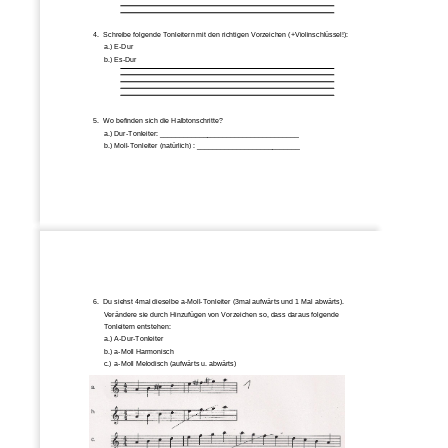
4.
Schreibe folgende 
Tonleitern mit den richtigen Vorzeichen (+Violinschlüssel!):
a.)
E
-
Dur
b.)
Es
-
Dur
5.
Wo befinden sich die Halbtonschritte?
a.)
Dur
-
Tonleiter: ___________________________________
b.)
Moll
-
Tonleiter (natürlich) : __________________________
6.
Du siehst 4mal dieselbe 
a
-
Moll
-
Tonleiter (3mal aufwärts und 1 
Mal
abwärts). 
Verändere sie durch Hinzufügen von Vorzeichen so, dass daraus folgende 
Tonleitern entstehen:
a.)
A
-
Dur
-
Tonleiter
b.)
a
-
Moll Harmonisch
c.)
a
-
Moll Melodisch (aufwärts u. abwärts)