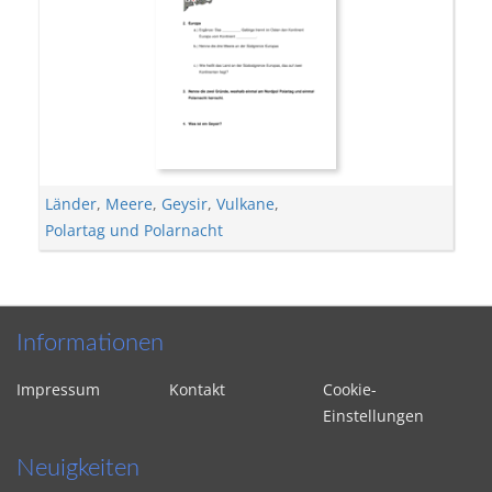
Länder
,
Meere
,
Geysir
,
Vulkane
,
Polartag und Polarnacht
Informationen
Impressum
Kontakt
Cookie-
Einstellungen
Neuigkeiten