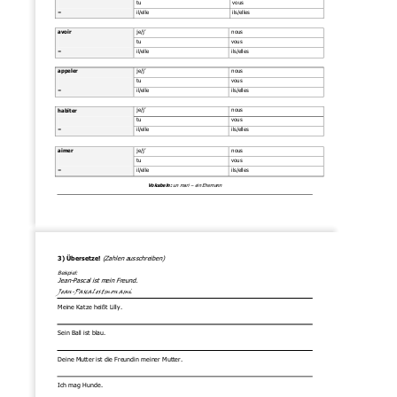
tu 
vous 
= 
il/elle
ils/elles 
je/j’
nous
avoir
tu
vous
= 
il/elle
ils/elles
je/j’
nous
appeler
tu
vous
=
il/elle
ils/elles
je/j’
nous
habiter
tu
vous
=
il/elle
ils/elles
je/j’
nous
aimer
tu
vous
= 
il/elle
ils/elles
Vokabeln: 
un mari 
–
ein Ehemann
(Zahlen ausschreiben)
3
)
Übersetze!
Be
ispiel:
Jean
-
Pascal ist mein Freund.
Jean
-
Pascal est mon ami.
Meine Katze heißt Lilly.
Sein Ball ist blau.
Deine Mutter ist die Freundin meiner Mutter.
Ich mag 
Hunde
.