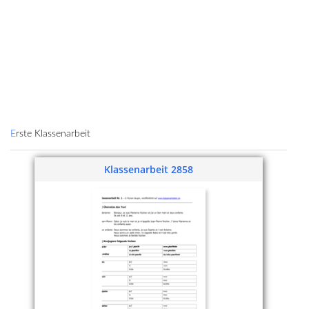
J
’
adore
/ J
’
aime 
les chiens
Erste Klassenarbeit
Klassenarbeit 2858