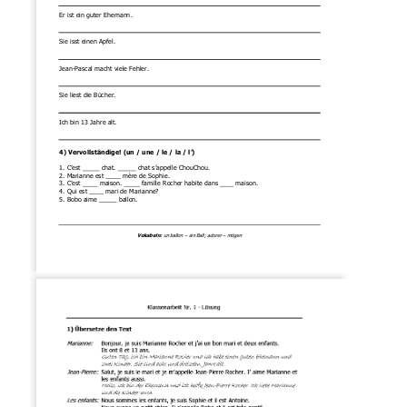
Er ist ein guter Ehemann.
Sie isst einen Apfel.
Jean
-
Pascal macht vie
le Fehler.
Sie liest 
die
Bücher.
Ich bin 13 Jahre alt.
4
) Vervollständige! (un / une / le / la / l’)
1. C’est
chat. 
chat 
s’
appelle ChouChou.
2. Marianne est
mère de Sophie.
3. C’est 
maison. 
famille Rocher habite dans
maison.
4. Qui est 
mari de Marianne?
5. Bobo aime
ballon.
Vokabeln: 
un ballon 
–
ein Ball; adorer 
–
mögen