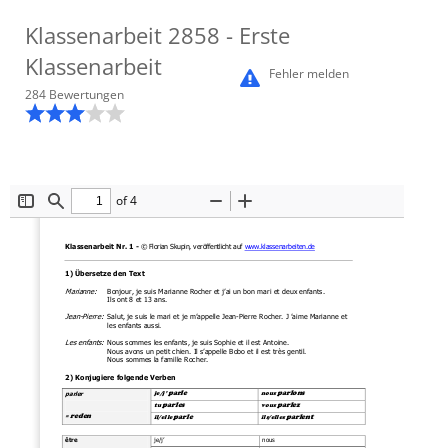
Klassenarbeit
2858
- Erste
Klassenarbeit
Fehler melden
284
Bewertung
en
of 4
Toggle
Find
Zoom
Zoom
Sidebar
Out
In
Klassenarbeit Nr. 1 
-
© 
Florian
Skupin
, veröffentlicht auf 
www.klassenarbeiten.de
1
)
Übersetze den Text
Marianne:
Bonjour, je suis Marianne Rocher et j’
ai un bon mari et deux enfants.
Ils ont
8
et 1
3
ans
.
Jean
-
Pierre:
Salut, je suis le mari et je m’
appelle Jean
-
Pierre Rocher. J 
’aime Marianne
et 
les enfants aussi
.
Les enfants:
Nous sommes les enfants, je suis Sophie et il est 
Antoin
e. 
Nous avons un petit chi
en. 
Il s’appelle Bobo et il est très 
gentil
.
Nous sommes la famille Rocher.
2) Konjugiere folgende Verben
parle
parlons
je/j’ 
nous 
parler
parles
parlez
tu 
vous 
reden
= 
parle
parlent
il/elle 
ils/elles 
je/j’ 
nous 
être