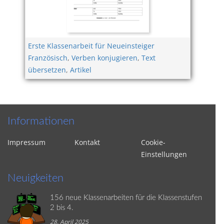
Erste Klassenarbeit für Neueinsteiger
Französisch
,
Verben konjugieren
,
Text
übersetzen
,
Artikel
Informationen
Impressum
Kontakt
Cookie-
Einstellungen
Neuigkeiten
156 neue Klassenarbeiten für die Klassenstufen
2 bis 4.
28. April 2025