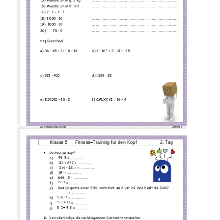
15)
Wandle um in g: 2 kg 
...........................................................................
16)
Wandle um in h: 3 d 
...........................................................................
17)
7 · 7 
-
7 · 7
............
...............................................................
18)
1 000 : 10 
...........................................................................
19)
1000 · 10
...........................................................................
20)
75 : 5 
...........................................................................
21)
Berechne!
a) 36 
–
45 + 21 
–
8 + 14
b) 3 
· 
10³ + 2 
· 
101 
–
25
c) 321 · 405
d) 1289 : 23
e) 110101
2 + 15 
· 
2
f) CMLXXVI  : 16 + 4
Seite 
1
www.Klassenarbeiten
.de
Klasse 5 
Fitness
–
Training für den Kopf                  2. Tag
1.
Rechne im Kopf.
45

8
a)
= ..................
b)
112 + 877
= ..................
c)
314 
–
121
= = ..................
d)
19²
= ..................
e)
666 : 3
= ..................
22

9
f)
= ............
......
g)
Das Doppelte einer Zahl, vermehrt um 8, ist 24. Wie heißt die Zahl?
= ..................
5

6

7
h)
= ..................
9

3

11
i)
= ..................
8

2

4

6
j)
= ..................
2.
Vervollständige die nachfolgenden Subtraktionstabellen.