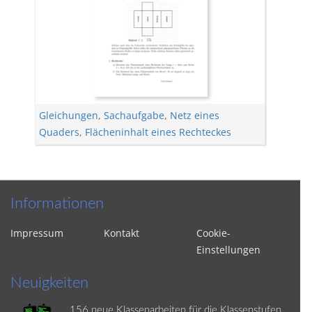
Gleichungen
,
Sachaufgabe
,
Netz eines
Quaders
,
Flächeninhalt eines Rechteckes
Informationen
Impressum
Kontakt
Cookie-
Einstellungen
Neuigkeiten
156 neue Klassenarbeiten für die Klassenstufen