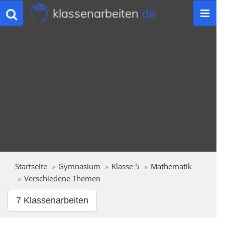
klassenarbeiten
.de
Toggle
navigation
Startseite
Gymnasium
Klasse 5
Mathematik
Verschiedene Themen
7 Klassenarbeiten