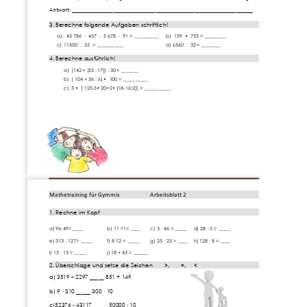
Antwort: ____________________________________
_____________________________
3. Berechne folgende Aufgaben schriftlich!
a)
45 786  
-
457  
-
5 678  
-
91 = __________
b)  159  •  753 = _________
c)
11500  :  25
= ___________
d) 6560  :  32 = ________
4. Berechne ausführlich!
a)
[142 + (55 
-
17)] : 30 = _
______
b)
( 104 + 36 : 6) •  100 = __________
c)
3 •  [ 125
-
5• 20+2• (18
-
16:2)] = ___________   
Seite 
1
www.Klassenarbeiten.de
Mathetraining für Gymmis
Arbeitsblatt 2
1. Rechne im Kopf
a) 96
-
49= ____
b) 11·11= ____
c) 3 · 46 = _____
d) 28 · 5 = _____
e) 313 
-
127= _____
f) 
8·12 = _____
g) 25 · 25 = ____
h) 128 : 8 = ____
i) 13 · 13 = _____
j) 18 + 43 = ______
2. 
Überschlage und setze die Zeichen 
>,
=, 
<
a) 3519 
–
2297 _____ 851 + 149
b) 9 · 310 _____ 300 · 10       
c)52376 
-
43117 _____ 50000 : 10