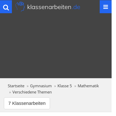
klassenarbeiten
.de
Toggle
navigation
Startseite
Gymnasium
Klasse 5
Mathematik
Verschiedene Themen
7 Klassenarbeiten