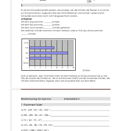
3.
Es soll e
in Schaubild erstellt werden, das anzeigt, wie die Schüler der Klassen 5 a und 5d 
zur Schule kommen. Insgesamt sind das 53 Schülerinnen und Schüler. Leider sind im 
Schaubild zwei Linien noch nicht eingezeichnet worden.
a) 
E
rgänze:
Mit dem Zug kommen ______
__Schüler.
Mit dem Bus kommen_________Schüler.
Mit dem Auto werden_________Schüler gefahren.
Die restlichen Schüler kommen mit dem Fahrrad, oder zu Fuß; das sind zusammen 
_______Schüler.
zu Fuß
Auto
Bus
Zug
Fahrrad
0
2
4
6
8
10
12
14
16
Schüler
b) Es ist bekannt, dass
10 Schüler mehr mit dem Fahrrad zur Schule kommen als zu Fuß. 
Gib die Anzahl der Schüler an, die zu Fuß kommen (Heft) und die Anzahl der Schüler, die 
mit dem Fahrrad fahren. Ergänze dann das Schaubild (hier auf dem Blatt).
Seite 
2
www.Klassenarbeiten.de
Mathetraining für Gymmis
Ar
beitsblatt 3
1. Klammern lösen
a) 78 
-
[(48 
-
23) + (56 
-
34)] = _________________________________________________________
b) 
345 
-
[(
5
5 
-
34) 
-
( 67 
-
49)] = ___________________________________________________
c) 
76 + (24 
-
19) 
-
47= __________________
______________________________________________
d) 
171 
-
(55 
-
46) + 23 
-
(78 
-
27) = ________________________________________________
e) 
[127 + (285 + 123)] + 147 = ___________________________________________________