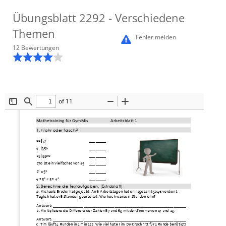
Übungsblatt
2292
- Verschiedene
Themen
Fehler melden
12
Bewertung
en
of 11
Toggle
Find
Zoom
Zoom
Sidebar
Out
In
Mathetraining für Gym
M
is
Arbeitsblatt 1
1. Wahr oder falsch?
11 | 77
________
4  | 356
________
25| 3300
________
270 ist ein Vielfaches von 15
________
5
2
= 5²
________
4 • 5² < 5 •  4²
________
2. Berechne die Textaufgaben. (Extrabla
tt)
a. 
Michaels Bruder hat gejobbt. An 6 Arbeitstagen hat er insgesamt 504€ verdient. 
Täglich hat er 8 Stunden gearbeitet. Wie hoch war sein Stundenlohn?
Antwort: _________________________________________________________________
b. Multipliziere die Differenz der
Zahlen 87 und 63 mit der Summe von 17 und 23.
Antwort: _________________________________________________________________
c. Tim läuft 4 Runden in 4min 32s. Wie viel hat er im Durchschnitt für 1 Runde benötigt?