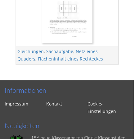
Gleichungen
,
Sachaufgabe
,
Netz eines
Quaders
,
Flächeninhalt eines Rechteckes
Informationen
Impressum
Kontakt
Cookie-
Einstellungen
Neuigkeiten
156 neue Klassenarbeiten für die Klassenstufen