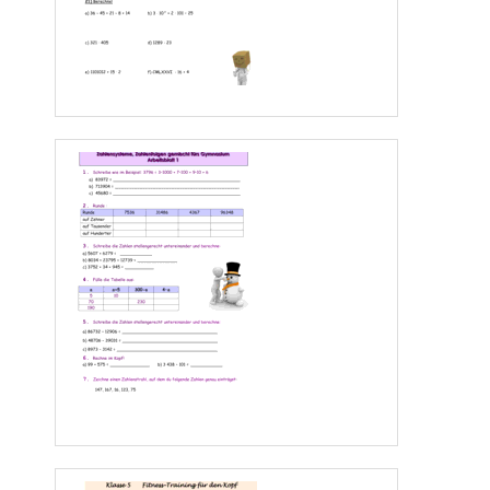
c)76 + [(59 
-
43) + 63] = __________________________________________________
2. 
Fülle die Lücken aus:
b)        6782_
a)   
7_93
-
3_4_2
+      345
________
+      8_6
28_68
+    2249
_________
1_29_
3. 
Fülle die Lücken aus: Berechne unter Anwendung desVertauschungs
-
, 
Verbindungs
-
und Verteilungsgesetzes !
a)  40 
67 + 133 
40 =
b)  297 + 216 + 308 + 184 + 603 =
•
•
______________________________________
_______________________________________
______________________________________
______________________________________
_
______________________________________
_______________________________________
______________________________________
_______________________________________
c)  12 
125 
48 =
c)  464 : 16 =
•
•
_______
_______________________________
_______________________________________
______________________________________
_______________________________________
______________________________________
_______________________________________
________________
______________________
_______________________________________
d)  ( 1280 
–
64 ) : 32 =
_____________________________________
_____________________________________
_____________________________________
Seite 
4
www.Klassenarbeiten.de