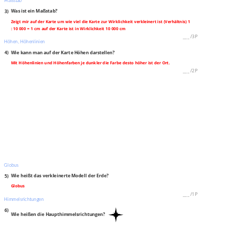
Maßstab
3)
Was ist ein Maßstab?
Zeigt mir auf der Karte um wie viel die Karte zur Wirklichkeit verkleinert ist (Verhältnis) 1
: 10 000 = 1 cm auf der Karte ist in Wirklichkeit 10 000 cm
___
/
3P
Höhen, Höhenlinien
4)
Wie kann man auf der Karte Höhen darstellen?
Mit Höhenlinien und Höhenfarben je dunkler die Farbe desto höher ist der Ort.
___
/
2P
Globus
5)
Wie heißt das verkleinerte Modell der Erde?
Globus
___
/
1P
Himmelsrichtungen
6)
Wie heißen die Haupthimmelsrichtungen?