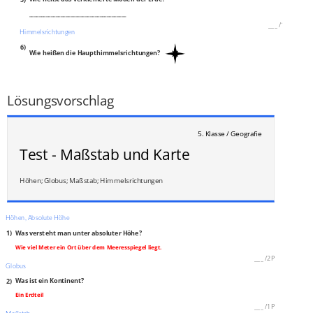
________________________________________
___
/
1P
Himmelsrichtungen
6)
Wie heißen die Haupthimmelsrichtungen?
______________________________________________________________________
___
/
2P
Lösungsvorschlag
5. Klasse / Geografie
Test - Maßstab und Karte
Höhen; Globus; Maßstab; Himmelsrichtungen
Höhen, Absolute Höhe
1)
Was versteht man unter absoluter Höhe?
Wie viel Meter ein Ort über dem Meeresspiegel liegt.
___
/
2P
Globus
2)
Was ist ein Kontinent?
Ein Erdteil
___
/
1P