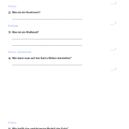
___
/
2P
Globus
2)
Was ist ein Kontinent?
______________________________________________________________________
___
/
1P
Maßstab
3)
Was ist ein Maßstab?
______________________________________________________________________
______________________________________________________________________
___
/
3P
Höhen, Höhenlinien
4)
Wie kann man auf der Karte Höhen darstellen?
______________________________________________________________________
___
/
2P
Globus
5)
Wie heißt das verkleinerte Modell der Erde?