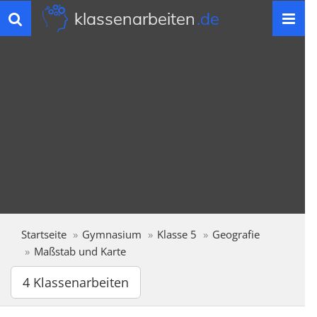
klassenarbeiten
.de
Toggle
navigation
Startseite
Gymnasium
Klasse 5
Geografie
Maßstab und Karte
4 Klassenarbeiten