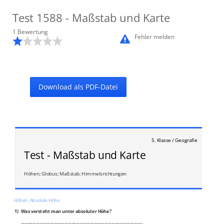
Test
1588
- Maßstab und Karte
1
Bewertung
Fehler melden
Download als PDF-Datei
5. Klasse / Geografie
Test - Maßstab und Karte
Höhen; Globus; Maßstab; Himmelsrichtungen
Höhen, Absolute Höhe
1)
Was versteht man unter absoluter Höhe?
______________________________________________________________________