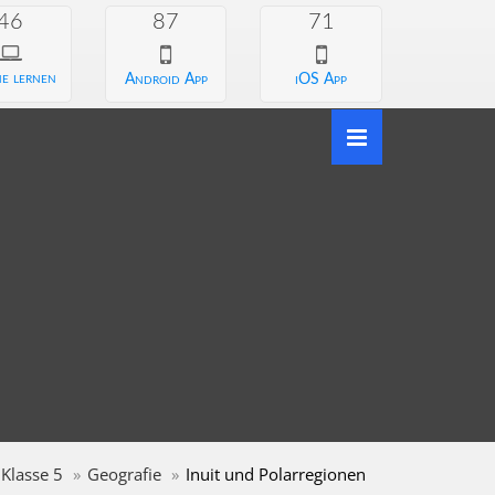
46
87
71
e lernen
Android App
iOS App
Klasse 5
Geografie
Inuit und Polarregionen