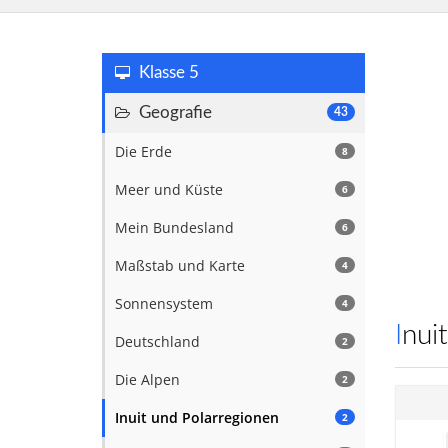
Klasse 5
Geografie
43
Die Erde
8
Meer und Küste
6
Mein Bundesland
6
Maßstab und Karte
4
Sonnensystem
4
Inu
Deutschland
2
Die Alpen
2
Inuit und Polarregionen
2