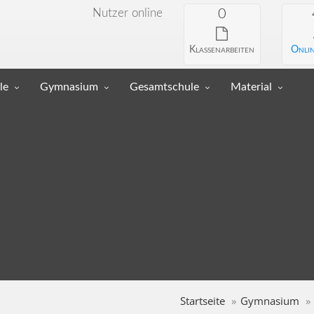
Nutzer online
0
Klassenarbeiten
Onlin
le
Gymnasium
Gesamtschule
Material
Startseite
Gymnasium