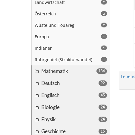
Landwirtschaft
2
Österreich
2
Wüste und Touareg
2
Europa
1
Indianer
1
Ruhrgebiet (Strukturwandel)
1
Mathematik
134
Leben
Deutsch
92
Englisch
45
Biologie
24
Physik
24
Geschichte
15