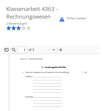
Klassenarbeit
4363
-
Rechnungswesen
Fehler melden
2
Bewertung
en
of 3
Toggle
Find
Zoom
Zoom
Sidebar
Out
In
Klasse 10 ~ Wirtschaft & Recht
2. Leistungskontrolle
1.
Nenne die Aufgaben (6) und Grundsätze (4) der Buchführung:                            (   /10)
Aufgaben: ________________________________ 
______
__________________________ 
________________________________ 
________________________________ 
________________________________ 
______
__________________________ 
Grundsätze:________________________________ 
________________________________ 
________________________________ 
_____________
___________________ 