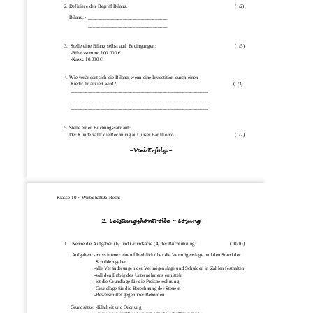
2. Definiere den Begriff Bilanz.                                                                                      (  /2)
Bilanz: 
-
________________________________ 
________________________________
3.  Stelle eine Bilanz selbst auf, Bedingungen:                                                               (  /5)
-
Bilanzsumme 100.000 € 
-
Kasse 10.000 €                
4. Wie verändert sich die Bilanz, wenn eine Investition durch einen 
Kredit finanziert wird?                                                                                              (  /3)
______________
_________________________________________
_______________________________________________________
_______________________________________________________
5. Stelle einen Buchungssatz auf:
Der Kunde zahlt die Rechnung
auf unser Bankkonto.                                                (  /2)
~Viel Erfolg ~
Klasse 10 ~ Wirtschaft & Recht
2. Leistungskontrolle ~ Lösung
1.
Nenne die Aufgaben (6) und Grundsätze (4) der Buchführung:      
(10/10)
Aufgaben: 
-
muss immer einen Überblick über die Vermögenslage und den Stand der 
Schulden geben
-
alle Veränderungen der Vermögenslage und Schu
lden in Zahlen festhalten 
-
soll den Erfolg des Unternehmens ermitteln
-
ist die Grundlage für die Preisberechnung 
-
Grundlage für die Berechnung der Steuern 
-
Beweismittel gegenüber Behörden 
Grundsätze: 
-
Klarheit und Ordnung