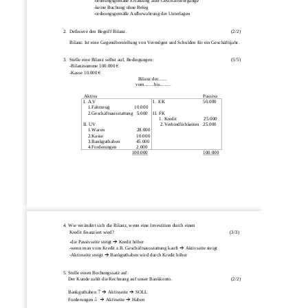
-
ordnungsgemäße Erfassung aller Geschäftsvorgänge
-
keine Buchung ohne Beleg
-
ordnungsgemäße Aufbewahrung der Unterlagen
2.  Definiere den Begriff Bilanz.                                                                                     (2/2)
Bilanz: Ist eine Geg
enüberstellung von Vermögen und Schulden für ein Geschäftsjahr. 
3.  Stelle eine Bilanz selbst auf, Bedingungen:                                                               (5/5)
-
Bilanzsumme 100.000 
€ 
-
Kasse 
10
.000 €          
Bilanz der.......
vom........bis.........
Aktiva             
Passiva
I.  AV
I.  EK                               50.000
1.Fahrzeug                    
10.
00
0
2.Geschäftsausstattung   
5.0
00
II. FK
1. Kredit                      25.000
II. UV
2.Verbindlichkeiten   25.000
1.Waren                          
28
.
0
00
2.Kasse                           
10
.
000
3.Bankguthaben          
45.0
00
4.Forderungen                
2
.
0
00
100.000
100.000
4. Wie verändert sich die Bilanz, wenn eine Investition durch einen 
Kredit finanziert wird?   
(3/3)
-
die Passivseite steigt 

Kredit höher
-
wenn man vom Kredit z.B. Geschäftsausstattung kauft 

Aktivseite steigt
-
Aktivseite steigt 

Bankguthaben wird durch Kredit höher
5. Stelle einen Buchungssatz auf:
Der Kunde zahlt die Rechnung auf unser Bankkonto.                                                (2/2)
Bankguthaben 


Akti
vseite 

SOLL
Forderungen 


Aktvseite 

Haben