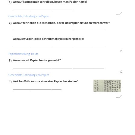
1)
Worauf konnte man schreiben, bevor man Papier hatte?
__________________________________________________
___
/
1P
Geschichte, Erfindung von Papier
2)
Worauf schrieben die Menschen, bevor das Papier erfunden worden war?
___________________________________________________________________________
Woraus wurden diese Schreibmaterialien hergestellt?
___________________________________________________________________________
___
/
4P
Papierherstellung, Heute
3)
Woraus wird Papier heute gemacht?
___________________________________________________________________________
___
/
2P
Geschichte, Erfindung von Papier
4)
Welches Volk konnte als erstes Papier herstellen?
________________________________________
___
/
1P