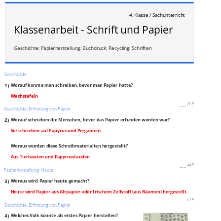
4. Klasse / Sachunterricht
Klassenarbeit - Schrift und Papier
Geschichte; Papierherstellung; Buchdruck; Recycling; Schriften
Geschichte
1)
Worauf konnte man schreiben, bevor man Papier hatte?
Wachstafeln
___
/
1P
Geschichte, Erfindung von Papier
2)
Worauf schrieben die Menschen, bevor das Papier erfunden worden war?
Sie schrieben auf Papyrus und Pergament.
Woraus wurden diese Schreibmaterialien hergestellt?
Aus Tierhäuten und Papyrusstauden
___
/
4P
Papierherstellung, Heute
3)
Woraus wird Papier heute gemacht?
Heute wird Papier aus Altpapier oder frischem Zellstoff (aus Bäumen) hergestellt.
___
/
2P
Geschichte, Erfindung von Papier
4)
Welches Volk konnte als erstes Papier herstellen?