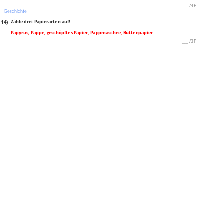
___
/
4P
Geschichte
14)
Zähle drei Papierarten auf!
Papyrus, Pappe, geschöpftes Papier, Pappmaschee, Büttenpapier
___
/
3P