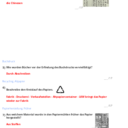
die Chinesen
___
/
1P
Buchdruck
5)
Wie wurden Bücher vor der Erfindung des Buchdrucks vervielfältigt?
Durch Abschreiben
___
/
1P
Recycling, Altpapier
6)
Beschreibe den Kreislauf des Papiers.
Fabrik ‐ Druckerei ‐ Verkaufsstellen ‐ Altpapiercontainer ‐ LKW bringt das Papier
wieder zur Fabrik
___
/
6P
Papierherstellung, Früher
7)
Aus welchem Material wurde in den Papiermühlen früher das Papier
hergestellt?
Aus Stoffen