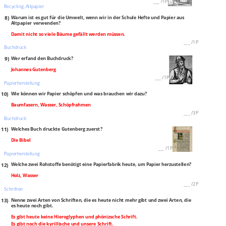
___
/
1P
Recycling, Altpapier
8)
Warum ist es gut für die Umwelt, wenn wir in der Schule Hefte und Papier aus
Altpapier verwenden?
Damit nicht so viele Bäume gefällt werden müssen.
___
/
1P
Buchdruck
9)
Wer erfand den Buchdruck?
Johannes Gutenberg
___
/
1P
Papierherstellung
10)
Wie können wir Papier schöpfen und was brauchen wir dazu?
Baumfasern, Wasser, Schöpfrahmen
___
/
3P
Buchdruck
11)
Welches Buch druckte Gutenberg zuerst?
Die Bibel
___
/
1P
Papierherstellung
12)
Welche zwei Rohstoffe benötigt eine Papierfabrik heute, um Papier herzustellen?
Holz, Wasser
___
/
2P
Schriften
13)
Nenne zwei Arten von Schriften, die es heute nicht mehr gibt und zwei Arten, die
es heute noch gibt.
Es gibt heute keine Hieroglyphen und phönizsche Schrift.
Es gibt noch die kyrillische und unsere Schrift.