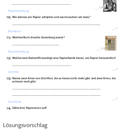
__________________________________________________
___
/
1P
Papierherstellung
10)
Wie können wir Papier schöpfen und was brauchen wir dazu?
___________________________________________________________________________
___
/
3P
Buchdruck
11)
Welches Buch druckte Gutenberg zuerst?
________________________________________
___
/
1P
Papierherstellung
12)
Welche zwei Rohstoffe benötigt eine Papierfabrik heute, um Papier herzustellen?
__________________________________________________
___
/
2P
Schriften
13)
Nenne zwei Arten von Schriften, die es heute nicht mehr gibt und zwei Arten, die
es heute noch gibt.
___________________________________________________________________________
___________________________________________________________________________
___
/
4P
Geschichte
14)
Zähle drei Papierarten auf!
___________________________________________________________________________
___
/
3P
Lösungsvorschlag