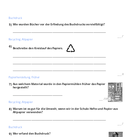
Buchdruck
5)
Wie wurden Bücher vor der Erfindung des Buchdrucks vervielfältigt?
___________________________________________________________________________
___
/
1P
Recycling, Altpapier
6)
Beschreibe den Kreislauf des Papiers.
___________________________________________________________________________
___________________________________________________________________________
___________________________________________________________________________
___
/
6P
Papierherstellung, Früher
7)
Aus welchem Material wurde in den Papiermühlen früher das Papier
hergestellt?
________________________________________
___
/
1P
Recycling, Altpapier
8)
Warum ist es gut für die Umwelt, wenn wir in der Schule Hefte und Papier aus
Altpapier verwenden?
___________________________________________________________________________
___
/
1P
Buchdruck
9)
Wer erfand den Buchdruck?