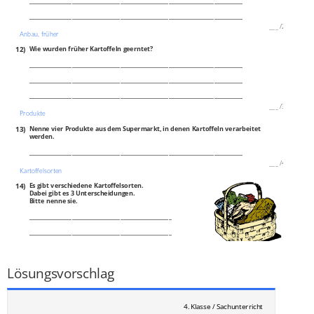
___________________________________________________________________________
___________________________________________________________________________
___
/
2P
Anbau, früher
12)
Wie wurden früher Kartoffeln geerntet?
___________________________________________________________________________
___________________________________________________________________________
___________________________________________________________________________
___
/
3P
Produkte
13)
Nenne vier Produkte aus dem Supermarkt, in denen Kartoffeln verarbeitet
werden.
___________________________________________________________________________
___
/
4P
Kartoffelsorten
14)
Es gibt verschiedene Kartoffelsorten.
Dabei gibt es 3 Unterscheidungen.
Bitte nenne sie.
__________________________________________________
__________________________________________________
__________________________________________________
___
/
3P
Lösungsvorschlag
4. Klasse / Sachunterricht