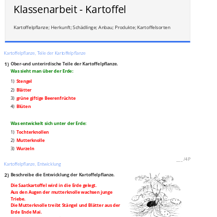
Klassenarbeit - Kartoffel
Kartoffelpflanze; Herkunft; Schädlinge; Anbau; Produkte; Kartoffelsorten
Kartoffelpflanze, Teile der Kartoffelpflanze
1)
Ober-und unterirdische Teile der Kartoffelpflanze.
Was sieht man über der Erde:
1)
Stengel
2)
Blätter
3)
grüne giftige Beerenfrüchte
4)
Blüten
Was entwickelt sich unter der Erde:
1)
Tochterknollen
2)
Mutterknolle
3)
Wurzeln
___
/
4P
Kartoffelpflanze, Entwicklung
2)
Beschreibe die Entwicklung der Kartoffelpflanze.
Die Saatkartoffel wird in die Erde gelegt.
Aus den Augen der mutterknolle wachsen junge
Triebe.
Die Mutterknolle treibt Stängel und Blätter aus der
Erde Ende Mai.