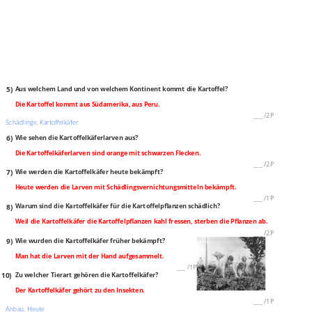
5)
Aus welchem Land und von welchem Kontinent kommt die Kartoffel?
Die Kartoffel kommt aus Südamerika, aus Peru.
___
/
2P
Schädlinge, Kartoffelkäfer
6)
Wie sehen die Kartoffelkäferlarven aus?
Die Kartoffelkäferlarven sind orange mit schwarzen Flecken.
___
/
2P
7)
Wie werden die Kartoffelkäfer heute bekämpft?
Heute werden die Larven mit Schädlingsvernichtungsmitteln bekämpft.
___
/
1P
8)
Warum sind die Kartoffelkäfer für die Kartoffelpflanzen schädlich?
Weil die Kartoffelkäfer die Kartoffelpflanzen kahl fressen, sterben die Pflanzen ab.
___
/
2P
9)
Wie wurden die Kartoffelkäfer früher bekämpft?
Man hat die Larven mit der Hand aufgesammelt.
___
/
1P
10)
Zu welcher Tierart gehören die Kartoffelkäfer?
Der Kartoffelkäfer gehört zu den Insekten.
___
/
1P
Anbau, Heute