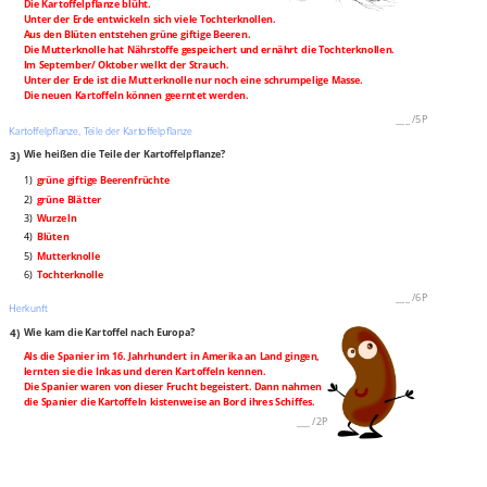
Die Kartoffelpflanze blüht.
Unter der Erde entwickeln sich viele Tochterknollen.
Aus den Blüten entstehen grüne giftige Beeren.
Die Mutterknolle hat Nährstoffe gespeichert und ernährt die Tochterknollen.
Im September/ Oktober welkt der Strauch.
Unter der Erde ist die Mutterknolle nur noch eine schrumpelige Masse.
Die neuen Kartoffeln können geerntet werden.
___
/
5P
Kartoffelpflanze, Teile der Kartoffelpflanze
3)
Wie heißen die Teile der Kartoffelpflanze?
1)
grüne giftige Beerenfrüchte
2)
grüne Blätter
3)
Wurzeln
4)
Blüten
5)
Mutterknolle
6)
Tochterknolle
___
/
6P
Herkunft
4)
Wie kam die Kartoffel nach Europa?
Als die Spanier im 16. Jahrhundert in Amerika an Land gingen,
lernten sie die Inkas und deren Kartoffeln kennen.
Die Spanier waren von dieser Frucht begeistert. Dann nahmen
die Spanier die Kartoffeln kistenweise an Bord ihres Schiffes.
___
/
2P