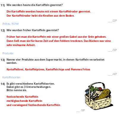
11)
Wie werden heute die Kartoffeln geerntet?
Die Kartoffeln werden heute mit einem Kartoffelroder geerntet.
Der Kartoffelroder hebt die Knollen aus dem Boden.
___
/
2P
Anbau, früher
12)
Wie wurden früher Kartoffeln geerntet?
Früher hat man die Kartoffeln mit einer großen Gabel aus der Erde gehoben.
Dann ließ man sie für kurze Zeit auf den Feldern trocknen. Das Bücken war eine
sehr mühsame Arbeit.
___
/
3P
Produkte
13)
Nenne vier Produkte aus dem Supermarkt, in denen Kartoffeln verarbeitet
werden.
Kartoffelbrei, Kartoffelpüree, Kartoffelchips und Pommes Frites
___
/
4P
Kartoffelsorten
14)
Es gibt verschiedene Kartoffelsorten.
Dabei gibt es 3 Unterscheidungen.
Bitte nenne sie.
festkochende Kartoffeln
mehligkochende Kartoffeln
und vorwiegend festkochende Kartoffeln
___
/
3P