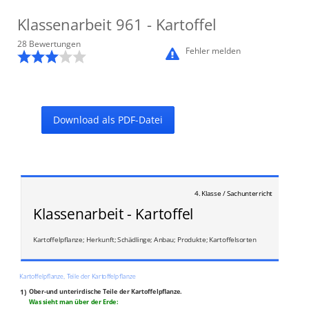
Klassenarbeit
961
- Kartoffel
28
Bewertung
en
Fehler melden
Download als PDF-Datei
4. Klasse / Sachunterricht
Klassenarbeit - Kartoffel
Kartoffelpflanze; Herkunft; Schädlinge; Anbau; Produkte; Kartoffelsorten
Kartoffelpflanze, Teile der Kartoffelpflanze
1)
Ober-und unterirdische Teile der Kartoffelpflanze.
Was sieht man über der Erde: