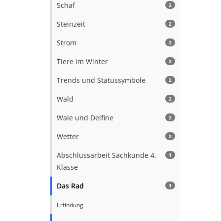
Schaf
2
Steinzeit
2
Strom
2
Tiere im Winter
2
Trends und Statussymbole
2
Wald
2
Wale und Delfine
2
Wetter
2
Abschlussarbeit Sachkunde 4.
1
Klasse
Das Rad
1
Erfindung