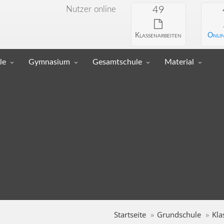
Nutzer online
49
Klassenarbeiten
Onlin
le
Gymnasium
Gesamtschule
Material
Startseite
Grundschule
Kla