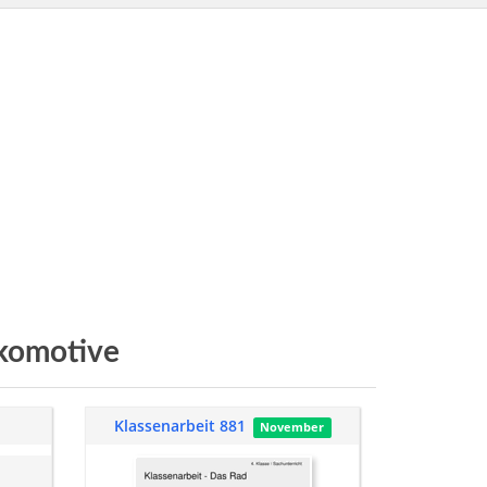
komotive
Klassenarbeit 881
November