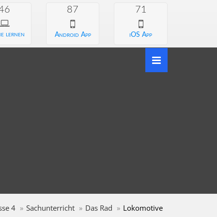
46
87
71
e lernen
Android App
iOS App
sse 4
Sachunterricht
Das Rad
Lokomotive