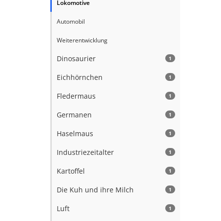
Lokomotive
Automobil
Weiterentwicklung
Dinosaurier
1
Eichhörnchen
1
Fledermaus
1
Germanen
1
Haselmaus
1
Industriezeitalter
1
Kartoffel
1
Die Kuh und ihre Milch
1
Luft
1