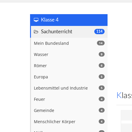
Klasse 4
Sachunterricht
114
Mein Bundesland
14
Wasser
9
Römer
6
Europa
5
Lebensmittel und Industrie
5
Kl
Feuer
4
Gemeinde
4
Menschlicher Körper
4