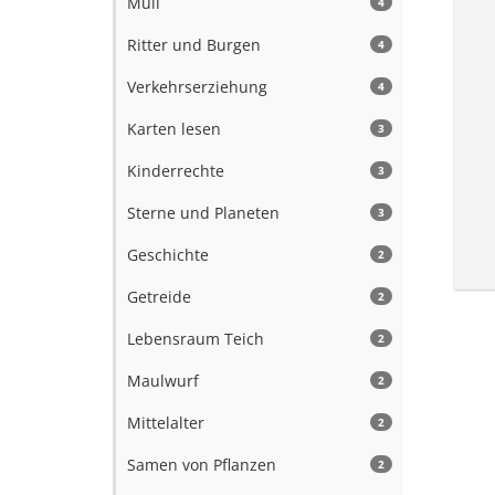
Müll
4
Ritter und Burgen
4
Verkehrserziehung
4
Karten lesen
3
Kinderrechte
3
Sterne und Planeten
3
Geschichte
2
Getreide
2
Lebensraum Teich
2
Maulwurf
2
Mittelalter
2
Samen von Pflanzen
2