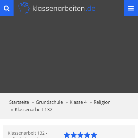
klassenarbeiten
.de
Toggle
navigation
Startseite
Grundschule
Klasse 4
Religion
Klassenarbeit 132
Klassenarbeit 132 -