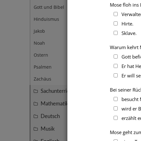
Mose floh ins L
Gott und Bibel
1
Verwalter
Hinduismus
1
Hirte.
Jakob
1
Sklave.
Noah
1
Warum kehrt 
Ostern
1
Gott befi
Er hat H
Psalmen
1
Er will se
Zachäus
1
Bei seiner Rüc
Sachunterricht
145
besucht M
Mathematik
137
wird er Be
Deutsch
74
erzählt er
Musik
50
Mose geht zum 