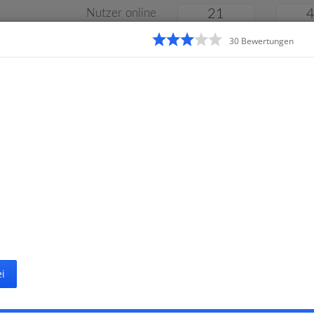
Nutzer online
21
30
Bewertung
en
Klassenarbeiten
Online
e
Gymnasium
Gesamtschule
Material
i
Startseit