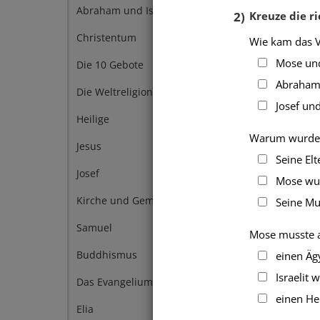
Abraham und Isaak
2
2)
Kreuze die ri
Christentum
2
Wie kam das Vo
Mose und 
Die 10 Gebote
2
Abraham
Die Weltreligionen
2
Josef und
Heilige
2
Warum wurde M
Jesus
2
Seine Elte
Josef
2
Mose wurde
Kirche und Gemeinde
Seine Mutt
2
Samuel
2
Mose musste au
Buddhismus
einen Ägyp
1
Israelit w
Das Evangelium
1
einen Heb
Elia
1