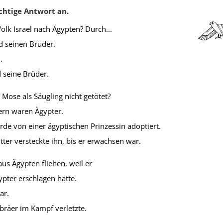
über Moses?
chtige Antwort an.
lk Israel nach Ägypten? Durch...
Übungsblatt 3252
seinen Bruder.
.
 seine Brüder.
ose als Säugling nicht getötet?
rn waren Ägypter.
 von einer ägyptischen Prinzessin adoptiert.
er versteckte ihn, bis er erwachsen war.
s Ägypten fliehen, weil er
ter erschlagen hatte.
Aufgabensammlung aus
ar.
Religionsarbeiten
,
Moses
,
Test
dein Wissen!
räer im Kampf verletzte.