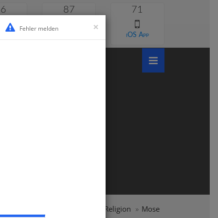
46
87
71
×
Fehler melden
 lernen
Android App
iOS App
e
Grundschule
Klasse 4
Religion
Mose