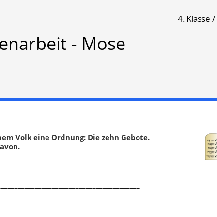
4. Klasse /
enarbeit - Mose
Klassenarbeit 1058
Übungsblatt 3216
inem Volk eine Ordnung: Die zehn Gebote.
avon.
__________________________________________
__________________________________________
Aufgabensammlung aus
__________________________________________
Religionsarbeiten
,
Was weißt 