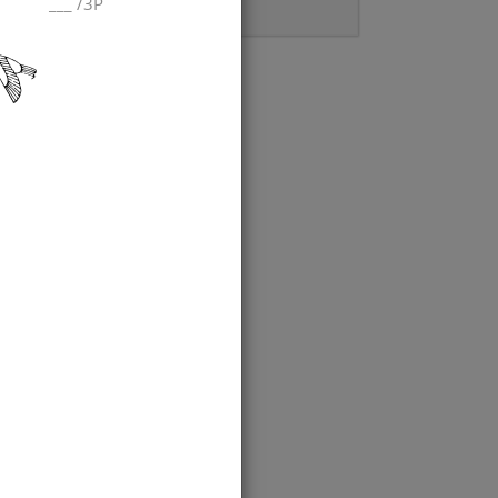
___
/
3P
Gebote
e