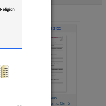
 Religion
Übungsblatt 2122
Aufgabensammlung aus
du
Religionsarbeiten
,
Moses
,
Die 10