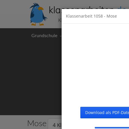
klassenarbeiten
.de
Klassenarbeit
1058
- Mose
Klassenarbeiten kostenlos
Grundschule
Hauptschule
Realschul
Download als PDF-Date
Mose
4 Klassenarbeiten