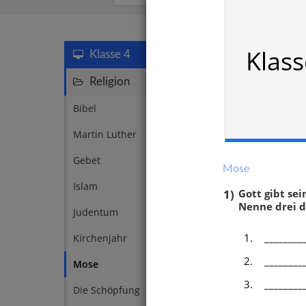
Mose
Klass
Klasse 4
Religion
63
Bibel
1
Martin Luther
4
Gebet
2
Mose
Islam
4
1)
Gott gibt se
Nenne drei d
Judentum
4
1.
________
Kirchenjahr
4
2.
________
Mose
4
3.
________
Die Schöpfung
3