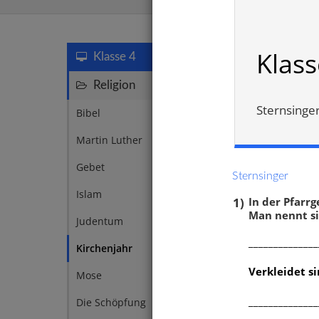
Kirchenja
Klass
Klasse 4
Religion
63
Sternsinge
Bibel
1
Martin Luther
4
Gebet
2
Sternsinger
Islam
4
1)
In der Pfarr
Man nennt si
Judentum
4
______________
Kirchenjahr
4
Verkleidet sin
Mose
4
Stern
______________
Die Schöpfung
3
Weihn