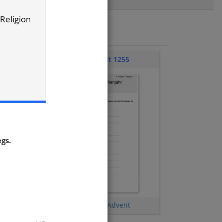
 Religion
Klassenarbeit 1255
gs.
Sternsinger
,
Ostern
,
Advent