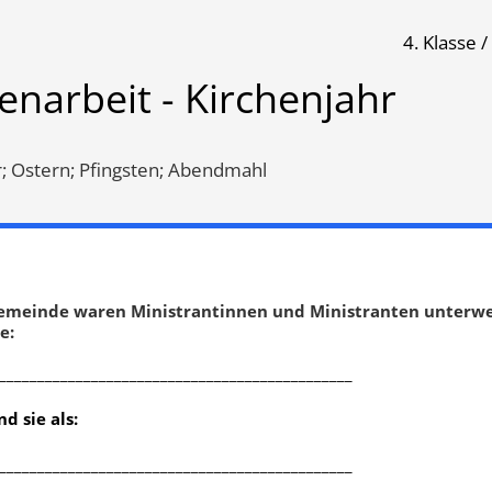
4. Klasse /
hr
enarbeit - Kirchenjahr
Klassenarbeit 1019
Klassenarbeit 1016
r; Ostern; Pfingsten; Abendmahl
gemeinde waren Ministrantinnen und Ministranten unterwe
e:
______________________________________________
d sie als:
singer
,
Advent
,
Nikolaus
,
Sternsinger
,
Advent
,
Christi
______________________________________________
achten
Himmelfahrt
,
Weihnachten