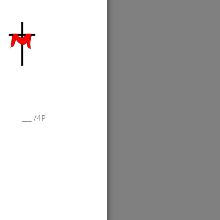
___
/
4P