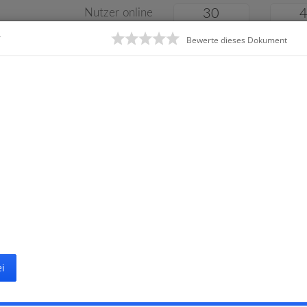
Nutzer online
30
r
Bewerte dieses Dokument
Klassenarbeiten
Online
e
Gymnasium
Gesamtschule
Material
i
Startseite
Gr