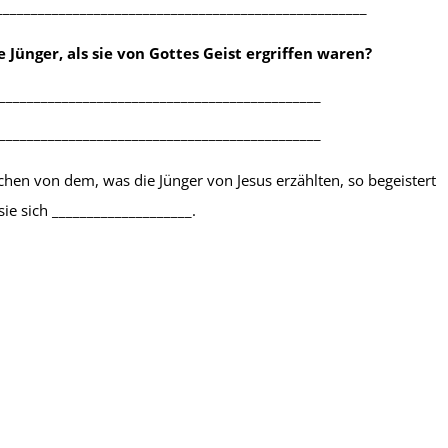
_____________________________________________________
 Jünger, als sie von Gottes Geist ergriffen waren?
______________________________________________
______________________________________________
singer
,
Ostern
,
Pfingsten
,
hen von dem, was die Jünger von Jesus erzählten, so begeistert
dmahl
sie sich ____________________.