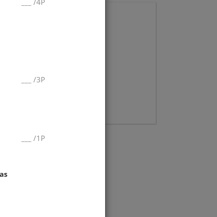
___
/
4P
___
/
3P
___
/
1P
as