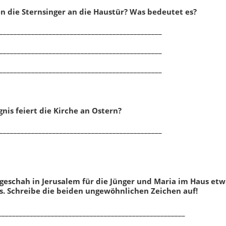
n die Sternsinger an die Haustür? Was bedeutet es?
______________________________________________
______________________________________________
______________________________________________
nis feiert die Kirche an Ostern?
______________________________________________
Klassenarbeit 1091
 geschah in Jerusalem für die Jünger und Maria im Haus etw
. Schreibe die beiden ungewöhnlichen Zeichen auf!
_____________________________________________________