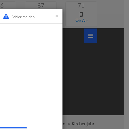
46
87
71
×
Fehler melden
 lernen
Android App
iOS App
undschule
Klasse 4
Religion
Kirchenjahr