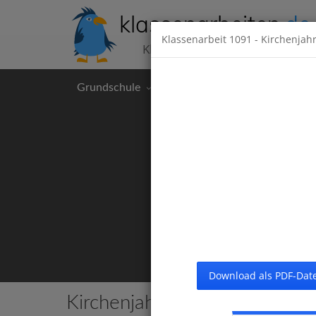
klassenarbeiten
.de
Klassenarbeit
1091
- Kirchenjah
Klassenarbeiten kostenlos
Grundschule
Hauptschule
Realschul
Download als PDF-Date
Kirchenjahr
4 Klassenarbeiten