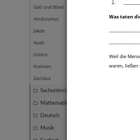
2.
_______
Gott und Bibel
1
Was taten die
Hinduismus
1
______________
Jakob
1
______________
Noah
1
Ostern
Stern
1
Weil die Mensc
Aben
waren, ließen 
Psalmen
1
Zachäus
1
Sachunterricht
145
Mathematik
137
Deutsch
74
Musik
50