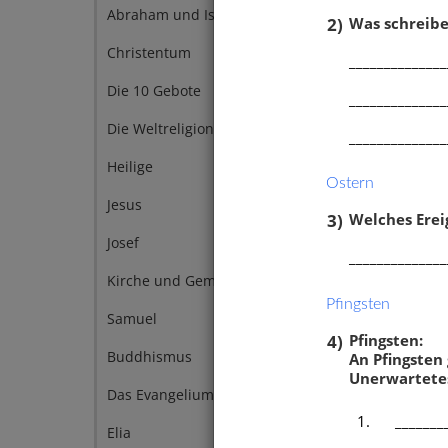
Abraham und Isaak
2
2)
Was schreibe
Christentum
2
______________
Die 10 Gebote
2
______________
Die Weltreligionen
2
______________
Heilige
2
Ostern
Jesus
2
3)
Welches Ereig
Josef
2
______________
Kirche und Gemeinde
2
Pfingsten
Samuel
2
4)
Pfingsten:
Buddhismus
An Pfingsten
1
Unerwartetes
Das Evangelium
1
1.
_______
Elia
1