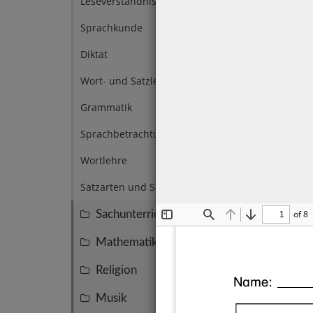
Leseverständnis
4
Sprachkunde
6
Diktat
14
Wort- und Satzlehre
14
Grammatik
8
Sprachbetrachtung
7
Wortlehre
11
Satzarten und Satzzeichen
4
Sachunterricht
of 8
145
Toggle
Find
Previous
Next
Sidebar
Mathematik
137
Religion
59
Name: 
_______
Musik
50