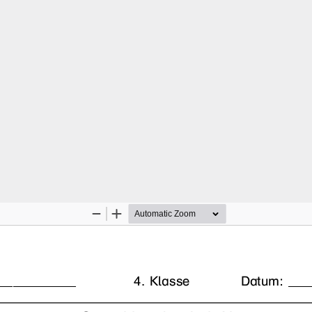
Zoom
Zoom
Out
In
________________
4. Klasse 
Datum: 
____