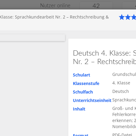
Nutzer online
42
 Klasse: Sprachkundearbeit Nr. 2 – Rechtschreibung &
Klassenarbeiten
Onlin
le
Gymnasium
Gesamtschule
Material
Deutsch 4. Klasse: 
Nr. 2 – Rechtschre
Grundschu
Schulart
4. Klasse
Klassenstufe
Deutsch
Schulfach
Sprachkun
Unterrichtseinheit
Groß- und 
Inhalt
Fehlerkorre
erkennen; Z
Nomenbildu
Startseite
Grunds
PDF-Datei
Format