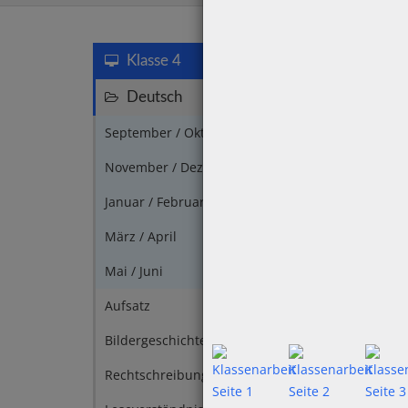
Klasse 4
Deutsch
117
September / Oktober
7
November / Dezember
9
Januar / Februar
3
März / April
3
Mai / Juni
1
Aufsatz
2
Bildergeschichte
4
Rechtschreibung
2