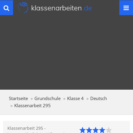
klassenarbeiten
.de
Toggle
navigation
Startseite
Grundschule
Klasse 4
Deutsch
Klassenarbeit 295
Klassenarbeit 295 -