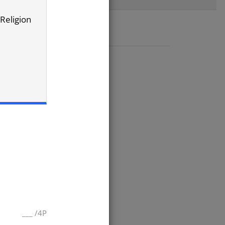
 Religion
___
/
4P