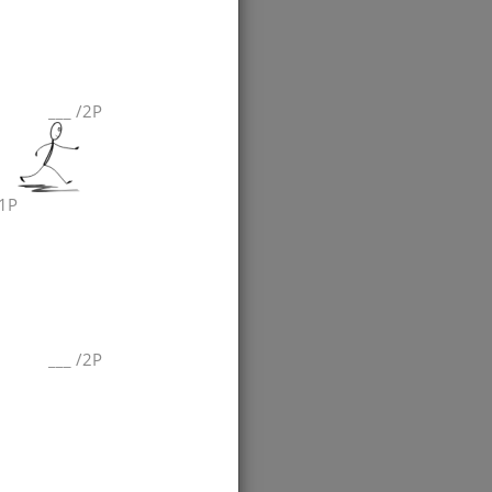
___
/
2P
1P
___
/
2P