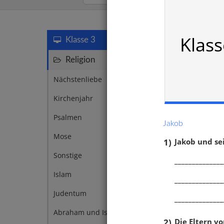
Jakob
Klass
Klasse 3
Religion
67
Nächstenliebe
1
Kirchenjahr
5
Psalmen
2
Jakob
Mose
5
1)
Jakob und se
Sonstige
2
______________
Islam
4
______________
Judentum
4
______________
Abraham und Isaak
3
2)
Die Eltern v