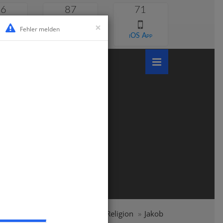
46
87
71
×
Fehler melden
 lernen
Android App
iOS App
e
Grundschule
Klasse 3
Religion
Jakob