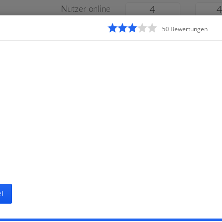
Nutzer online
4
50
Bewertung
en
Klassenarbeiten
Online
e
Gymnasium
Gesamtschule
Material
i
Startseit