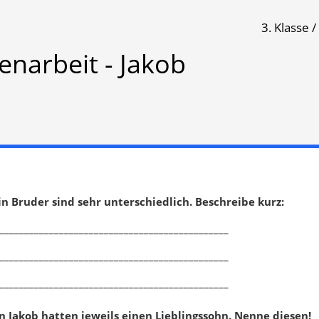
3. Klasse /
enarbeit - Jakob
Klassenarbeit 1059
in Bruder sind sehr unterschiedlich. Beschreibe kurz:
______________________________________________
______________________________________________
______________________________________________
on Jakob hatten jeweils einen Lieblingssohn. Nenne diesen!