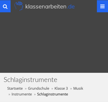
klassenarbeiten
.de
Toggle
navigation
Schlaginstrumente
Startseite
Grundschule
Klasse 3
Musik
Instrumente
Schlaginstrumente