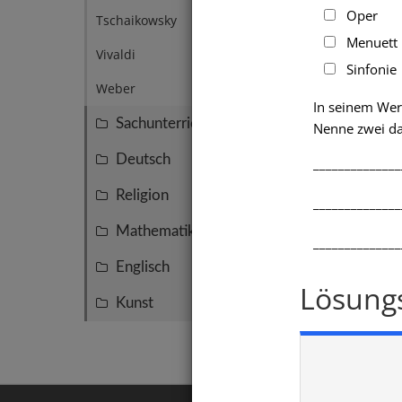
Oper
Tschaikowsky
1
Menuett
Vivaldi
1
Sinfonie
Weber
1
In seinem Wer
Sachunterricht
109
Nenne zwei d
Deutsch
67
______________
Religion
61
______________
Mathematik
42
______________
Englisch
18
Lösung
Kunst
2