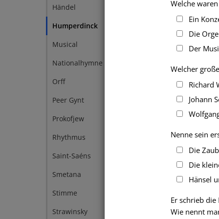
Welche waren 
Händel
1
Ein Konze
Humperdinck
1
Die Orgelm
Musical
1
Der Musiku
Nationalhymne
1
Welcher große
Orff
1
Richard 
Johann Se
Peer Gynt
1
Wolfgang
Prokofjew
1
Nenne sein er
Rhythmus
1
Die Zaube
Saint-Saéns
1
Die klein
Smetana
1
Hänsel un
Stimme
1
Er schrieb die
Wie nennt man
Strawinsky
1