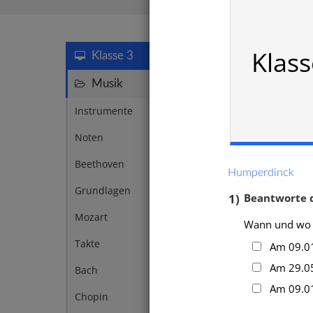
Humperd
Klas
Klasse 3
Musik
43
Instrumente
10
Noten
8
Beethoven
2
Humperdinck
Grundlagen
2
1)
Beantworte 
Mozart
2
Wann und wo 
Takte
2
Am 09.01.
Am 29.05.
Bach
1
Am 09.01
Chopin
1