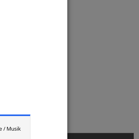
___
/
7P
e / Musik