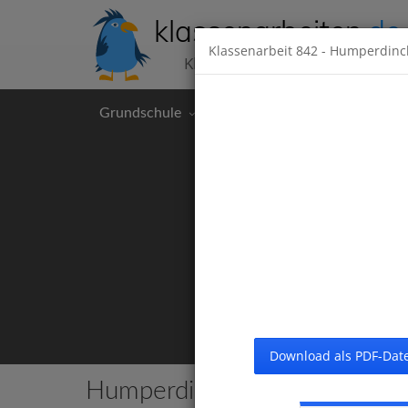
klassenarbeiten
.de
Klassenarbeit
842
- Humperdinc
Klassenarbeiten kostenlos
Grundschule
Hauptschule
Realschul
Download als PDF-Date
Humperdinck
Alle Klassenarbeiten