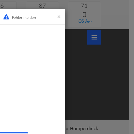
46
87
71
×
Fehler melden
 lernen
Android App
iOS App
undschule
Klasse 3
Musik
Humperdinck