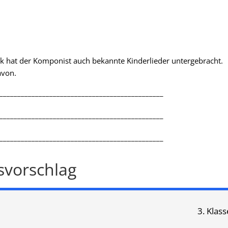
k hat der Komponist auch bekannte Kinderlieder untergebracht.
avon.
______________________________________________
______________________________________________
______________________________________________
svorschlag
3. Klass