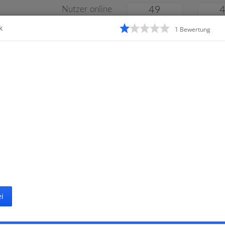
Nutzer online
49
k
1
Bewertung
Klassenarbeiten
Online
e
Gymnasium
Gesamtschule
Material
i
Startseite
Gr