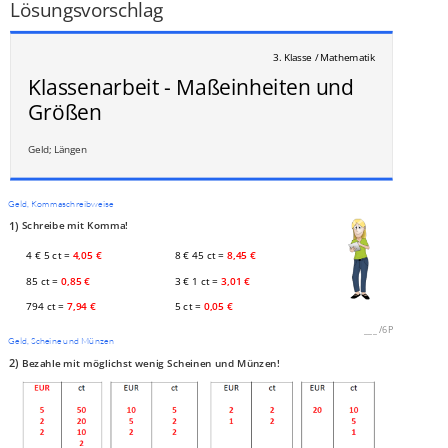
Lösungsvorschlag
3. Klasse / Mathematik
Klassenarbeit - Maßeinheiten und
Größen
Geld; Längen
Geld, Kommaschreibweise
1)
Schreibe mit Komma!
4 € 5 ct =
4,05 €
8 € 45 ct =
8,45 €
85 ct =
0,85 €
3 € 1 ct =
3,01 €
794 ct =
7,94 €
5 ct =
0,05 €
___
/
6P
Geld, Scheine und Münzen
2)
Bezahle mit möglichst wenig Scheinen und Münzen!