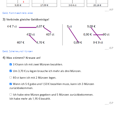
___
/
4P
Geld, Kommaschreibweise
3)
Verbinde gleiche Geldbeträge!
___
/
6P
Geld, Scheine und Münzen
4)
Was stimmt? Kreuze an!
3 € kann ich mit zwei Münzen bezahlen.
Um 3,70 € zu legen brauche ich mehr als drei Münzen.
80 ct kann ich mit 2 Münzen legen.
Wenn ich 5 € gebe und 1,50 € bezahlen muss, kann ich 3 Münzen
zurückbekommen.
Ich habe eine Münze gegeben und 5 Münzen zurückbekommen.
Ich habe mehr als 1,95 € bezahlt.
___
/
5P