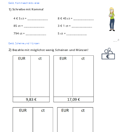
Geld, Kommaschreibweise
1)
Schreibe mit Komma!
4 € 5 ct = _______________
8 € 45 ct = _______________
85 ct = _______________
3 € 1 ct = _______________
794 ct = _______________
5 ct = _______________
___
/
6P
Geld, Scheine und Münzen
2)
Bezahle mit möglichst wenig Scheinen und Münzen!