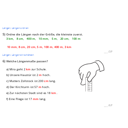
Längen, Längen ordnen
5)
Ordne die Längen nach der Größe, die kleinste zuerst.
3 km, 8 cm, 400 m, 10 mm, 5 m, 20 cm, 100 m
10 mm, 8 cm, 20 cm, 5 m, 100 m, 400 m, 3 km
___
/
3P
Längen, Längen einschätzen
6)
Welche Längenmaße passen?
a) Mira geht 2
km
zur Schule.
b) Unsere Haustür ist 2
m
hoch.
c) Mutters Zollstock ist 200
cm
lang.
d) Der Kirchturm ist 57
m
hoch.
e) Zur nächsten Stadt sind es 18
km
.
f) Eine Fliege ist 17
mm
lang.
___
/
6P