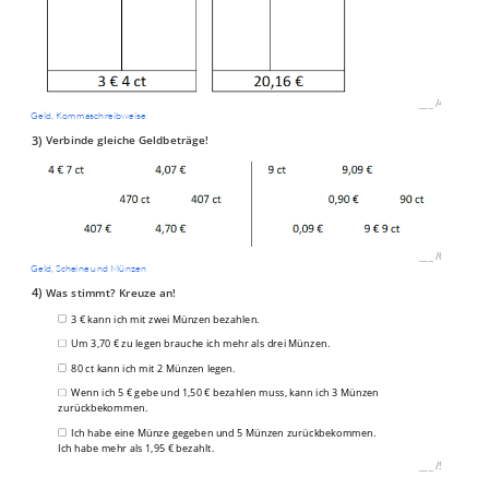
___
/
4P
Geld, Kommaschreibweise
3)
Verbinde gleiche Geldbeträge!
___
/
6P
Geld, Scheine und Münzen
4)
Was stimmt? Kreuze an!
3 € kann ich mit zwei Münzen bezahlen.
Um 3,70 € zu legen brauche ich mehr als drei Münzen.
80 ct kann ich mit 2 Münzen legen.
Wenn ich 5 € gebe und 1,50 € bezahlen muss, kann ich 3 Münzen
zurückbekommen.
Ich habe eine Münze gegeben und 5 Münzen zurückbekommen.
Ich habe mehr als 1,95 € bezahlt.
___
/
5P