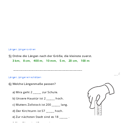
Längen, Längen ordnen
5)
Ordne die Längen nach der Größe, die kleinste zuerst.
3 km, 8 cm, 400 m, 10 mm, 5 m, 20 cm, 100 m
__________________________________________________
___
/
3P
Längen, Längen einschätzen
6)
Welche Längenmaße passen?
a) Mira geht 2 ______ zur Schule.
b) Unsere Haustür ist 2 ______ hoch.
c) Mutters Zollstock ist 200 ______ lang.
d) Der Kirchturm ist 57 ______ hoch.
e) Zur nächsten Stadt sind es 18 ______ .
f) Eine Fliege ist 17 ______ lang.
___
/
6P