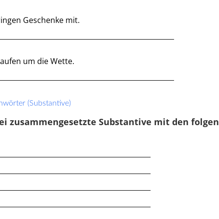
te
Mehrzahl
,
Gegensatzpaare
ringen Geschenke mit.
Klassenarbeit 509
___________________________________________________
laufen um die Wette.
___________________________________________________
wörter (Substantive)
wei zusammengesetzte Substantive mit den folge
____________________________________________
____________________________________________
Vergangenheit
,
Vorsilben
,
____________________________________________
Wortstamm
,
Wortlehre
,
Satzle
____________________________________________