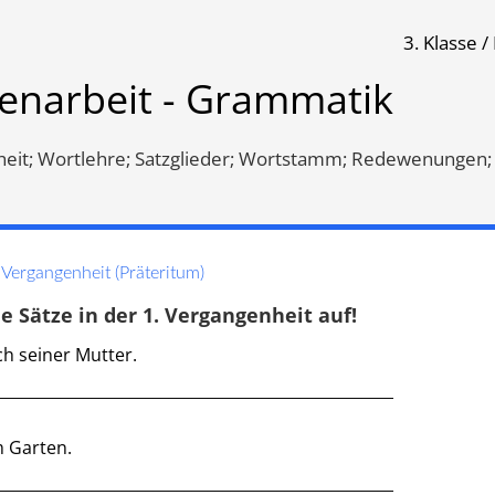
3. Klasse 
k
senarbeit - Grammatik
Klassenarbeit 497
Klassenarbeit 508
eit; Wortlehre; Satzglieder; Wortstamm; Redewenungen;
 Vergangenheit (Präteritum)
e Sätze in der 1. Vergangenheit auf!
ch seiner Mutter.
___________________________________________________
m Garten.
ngenheit
,
Vorsilben
,
Vergangenheit
,
Wortlehre
,
___________________________________________________
stamm
,
Wortlehre
,
Selbstlaute
,
Satzlehre
,
Gegenwart
,
Einzahl-