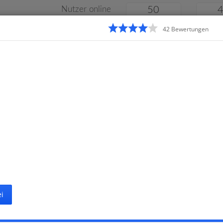
Nutzer online
50
42
Bewertung
en
Klassenarbeiten
Online
e
Gymnasium
Gesamtschule
Material
i
Startseite
Gr