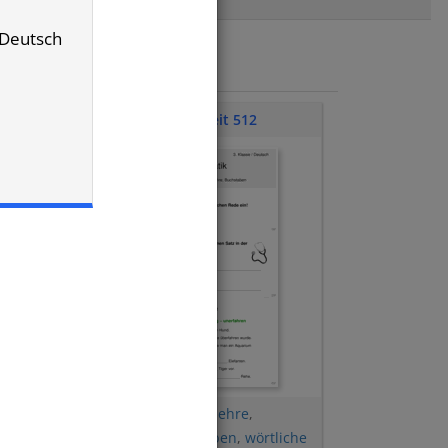
/ Deutsch
Klassenarbeit 512
Vergangenheit
,
Wortlehre
,
Gegenwart
,
Buchstaben
,
wörtliche