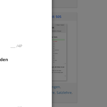
Rede
Klassenarbeit 505
___
/
4P
nden
Vergangenheit
,
Endungen
,
hre
Wortstamm
,
Wortlehre
,
Satzlehre
,
Gegenwart