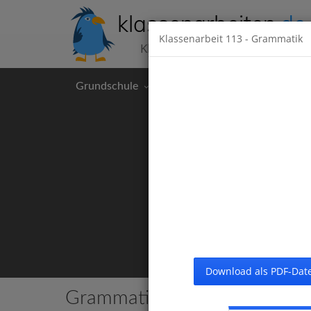
klassenarbeiten
.de
Klassenarbeit
113
- Grammatik
Klassenarbeiten kostenlos
Grundschule
Hauptschule
Realschul
Download als PDF-Date
Grammatik
23 Klassenarbeiten