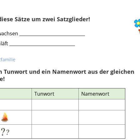
Klassenarbeit 500
diese Sätze um zwei Satzglieder!
chsen ______________________________
äft ______________________________
familie
in Tunwort und ein Namenwort aus der gleichen
e!
Tunwort
Namenwort
ngenheit
,
Wortstamm
,
ngaben
,
Wortlehre
,
Gegenwart
r
«
1
2
»