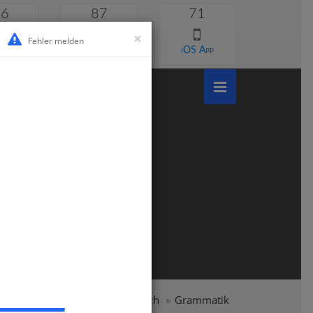
46
87
71
×
Fehler melden
 lernen
Android App
iOS App
undschule
Klasse 3
Deutsch
Grammatik