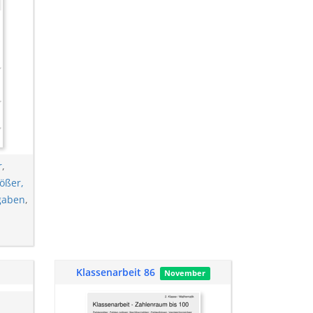
r
,
rößer,
gaben
,
Klassenarbeit 86
November