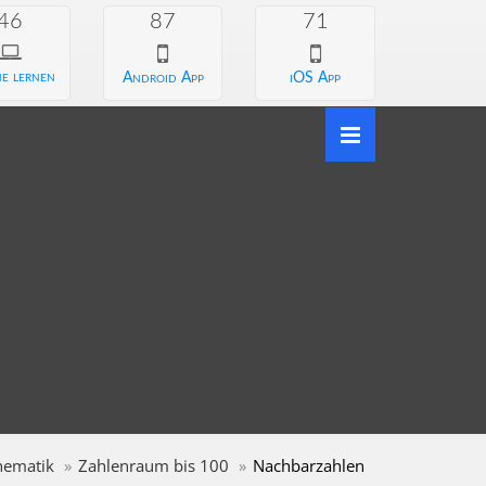
46
87
71
e lernen
Android App
iOS App
hematik
Zahlenraum bis 100
Nachbarzahlen