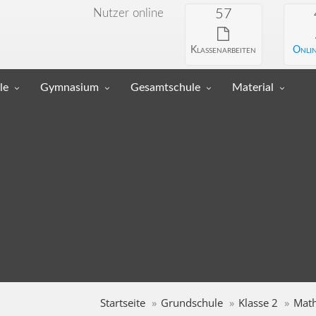
Nutzer online
57
Klassenarbeiten
Onlin
le
Gymnasium
Gesamtschule
Material
Startseite
Grundschule
Klasse 2
Mat