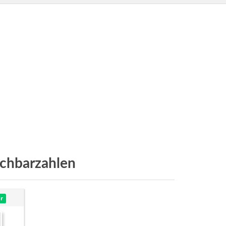
chbarzahlen
r