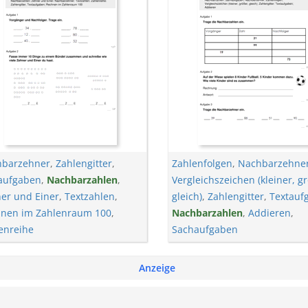
barzehner
,
Zahlengitter
,
Zahlenfolgen
,
Nachbarzehne
aufgaben
,
Nachbarzahlen
,
Vergleichszeichen (kleiner, g
er und Einer
,
Textzahlen
,
gleich)
,
Zahlengitter
,
Textauf
nen im Zahlenraum 100
,
Nachbarzahlen
,
Addieren
,
enreihe
Sachaufgaben
Anzeige