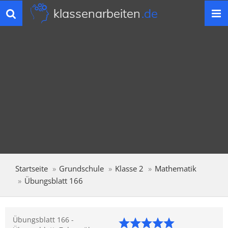
klassenarbeiten
.de
Toggle
navigation
Startseite
Grundschule
Klasse 2
Mathematik
Übungsblatt 166
Übungsblatt 166 -