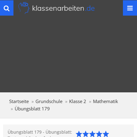
klassenarbeiten
.de
Toggle
navigation
Startseite
Grundschule
Klasse 2
Mathematik
Übungsblatt 179
Übungsblatt 179 - Übungsblatt: