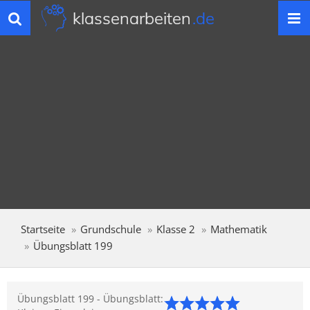
klassenarbeiten
.de
Toggle
navigation
Startseite
Grundschule
Klasse 2
Mathematik
Übungsblatt 199
Übungsblatt 199 - Übungsblatt: