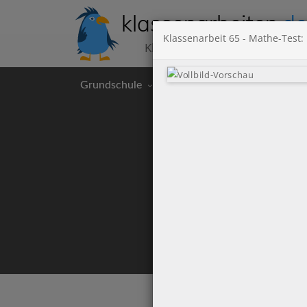
klassenarbeiten
.de
Klassenarbeit 65 - Mathe-Tes
Klassenarbeiten kostenlos
Grundschule
Hauptschule
Realschu