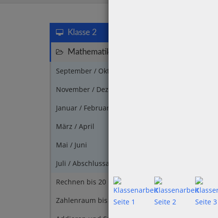
Klasse 2
Mathematik
171
September / Oktober
5
November / Dezember
6
Januar / Februar
6
März / April
3
Mai / Juni
3
Juli / Abschlussarbeiten
4
Rechnen bis 20
3
Zahlenraum bis 100
14