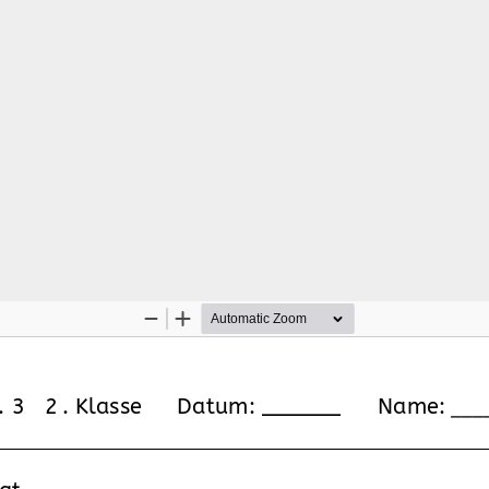
Zoom
Zoom
Out
In
. 3   2
. Klasse 
Datum: ______      Name:
 ___