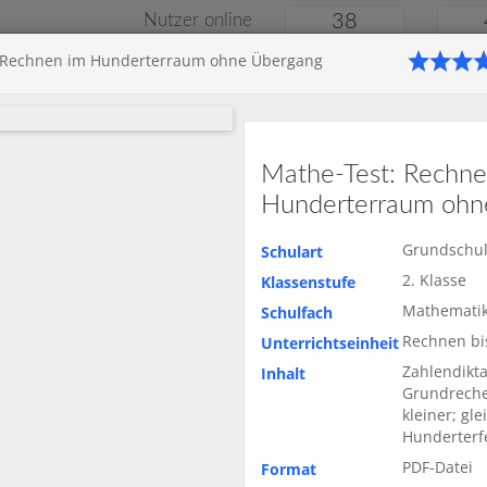
Nutzer online
38
t: Rechnen im Hunderterraum ohne Übergang
Klassenarbeiten
Onlin
le
Gymnasium
Gesamtschule
Material
Mathe-Test: Rechne
Hunderterraum ohn
Grundschu
Schulart
2. Klasse
Klassenstufe
Mathemati
Schulfach
Rechnen bi
Unterrichtseinheit
Zahlendikta
Inhalt
Grundreche
kleiner; gle
Hunderterf
Startseite
Grundsch
PDF-Datei
Format