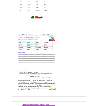
Schmetterling
__________________
f
lüstern
______________________
Freundinnen
_____________________
2. 
Überprüfte die fettgedruckten Wörter. Schreibe sie dann auf die Zeile.
Das Boot 
singt
auf dem Meeresgrund. ____________________________________
Im 
Walt
leben viele Tiere. ______________________________________________
Der Vogel 
fliekt
auf den Baum.
__________________________________________
3
. In diesem Satz haben sich Fehler eingeschlichen. Schreibe die Wörter 
ri
chtig.
Piltse         können       essbahr      oder      giftik       sein.
___________________________________________________________________________
4
. Nicht alle zusammengese
tzten Wörter sind richtig geschrieben. Schreibe alle
Wörter richtig auf.
Verkehrschild   
___________________________ 
Bauernhof
_______________________________
Ohring
_________________________________
5
. Zerlege jedes Wort in seine Silben und 
schreibe sie auf die Zeilen daneben.
Beispiel: Telefon      Te
-
le
-
fon
Schwester  
________________________
Schreibmaschine
_____________________
f
reundlich
____________________________
Seite 
4
www.Klassenarbeiten.de