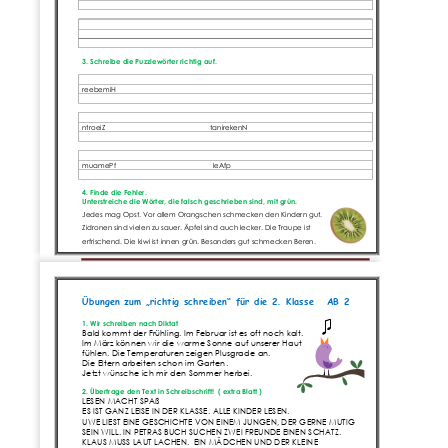
3
. Schreibe die Puzz
le
wörter richtig auf.  
reebemiH
ntroeiZ
tanirekenN
muamePf
leAfp        
4
. Finde die Fehler. 
Unterstreiche die Wörter,
die falsch geschrieb
en sind, mit grün. 
Jedes mag Opst. Vor allem Orangschen schmecken den Kindern gut. 
Zidronen sind vielen zu sauer. Äpfel sind auch lecker. Die Traupe ist 
erfrischend. Die kiwi ist innen grün. 
Besonders gut schmecken Beren.
Seite 
1
www.Klassenarbeiten.de
Übungen zum „richtig 
schreiben“ für die 2. Klasse
AB 
2
1
. Wir schreiben nach Diktat
Bald kommt der Frühling. Im Februar ist es oft noch kalt.
Im März können wir die warme Sonne auf unserer Haut 
fühlen.
Die Temperaturen zeigen Plusgrade an. 
Die Eltern arbeiten schon im Garten. 
Jetzt wünsche ich mir den Sommer herbei.
2
. Übertrage den Text in Schreibschrift!  ( extra Blatt )
LESEN MACHT SPAß
ES IST GANZ LEISE IN DER KLASSE. ALLE KINDER LESEN.
UWE LIEST EINE GESCHICHTE VON EINEM JUNGEN, DER GERNE MUTIG 
SEIN WILL. IN PETRAS BUCH SUCHEN ZWEI FREUNDE EINEN SCHATZ.
KLAUS MUSS LAUT LACHEN.  EIN MÄDCHEN UND DER KLEINE