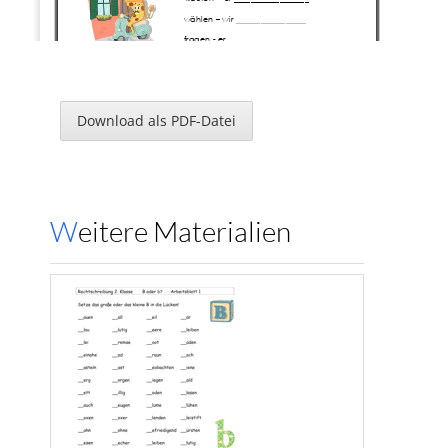
wählen 
–
wir _________________
fragen 
-
er ___________________
3.Bilde die Mehrzahl
die Maus          viele _____________
der Fuß   
viele _____________
Download als PDF-Datei
4. Schau, ob alle Wörter richtig geschrieben sind. Schreibe alle Wörter richtig
Ansichtkarte ____________________
Fahrad ________________________
Schwimmbad __________________
Weitere Materialien
5. Setze n oder nn richtig ein.
Ma........  weiß nie, was in der Zukunft passiert. 
Der Ma.......  erzählt eine spannende Geschichte.
Ma.........  sollte immer gut aufpassen.
Unser Papa ist ein toller 
Ma.................
Seite 
3
www.Klassenarbeiten.de
Übungen zum 
„richtig schreiben“ für die 2. Klasse
AB 
4
1. Zerlege jedes Wort in seine Silben und schreibe sie auf die Zeile 
daneben.
Kalender __________________    