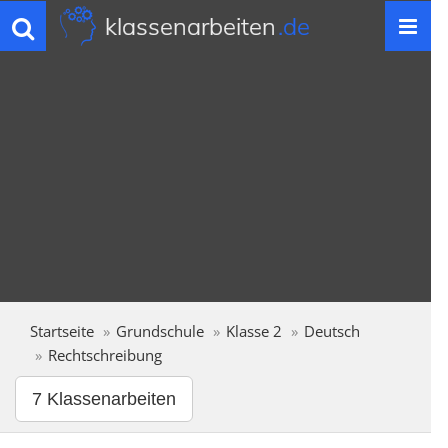
klassenarbeiten
.de
Toggle
navigation
Startseite
Grundschule
Klasse 2
Deutsch
Rechtschreibung
7 Klassenarbeiten