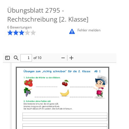
Übungsblatt
2795
-
Rechtschreibung [2. Klasse]
6
Bewertung
en
Fehler melden
of 10
Toggle
Find
Zoom
Zoom
Sidebar
Out
In
Übungen zum „richtig schreiben“ für die 2. 
Klasse
AB 1
1. 
Schreibe die Wörter zu den Bildern. 
_____________________       
_______________________
________________________  
_______________________
2
. Schreibe ohne Fehler ab! 
Die Melone ist rund. Sie ist ganz süß. 
Mama mag auch gerne kleine Kiwis. 
Sie kauft diese oft im Laden. 
Die Schale ist braun.