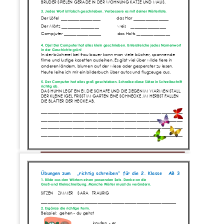
BRUDER SPIELEN GERADE IN DER WOHNUNG KATZE UND MAUS.
3
. Jedes Wort ist falsch gesc
hrieben. Verbessere es mit deiner Wörterliste.
Der Löfel 
___________________              das Har
_________________
Der Märtz
__________________                weis    _________________
Compjuter
__________________              das Holtz
________________
4
. Oje! Der Computer hat alles klein geschrieben. 
Unterstreiche
jedes Namenwort 
in der Geschichte grün!
In der bücherei bei frau bauer kann man viele bücher, spannende 
filme und lustige kasetten ausleihen. Es gibt viel über wilde tiere in 
anderen ländern,
blumen auf der wiese oder gespenster zu lesen. 
Heute leihe ich mir ein bilderbuch über autos und flugzeuge aus.
5
. Der Computer hat alles groß geschrieben. Schreibe diese Sätze in Schreibschrift 
richtig ab. 
DAS HUHN LEGT EIN EI. DIE SCHAFE UND DIE ZIEGE
N IM WARMEN STALL. 
DER KLEINE IGEL FRISST IM GARTEN EINE SCHNECKE. IM HERBST FALLEN 
DIE BLÄTTER DER HECKE AB.
____________________________________________________________________
____________________________________________________________________
_______
_________________________________________________________
____
____________________________________________________________________
Seite 
2
www.Klassenarbeiten.de
Übungen zum 
„richtig schreiben“
für die 2. Klasse
AB 
3
1. Bilde aus den Wörtern einen passenden Satz. Denke an die 
Groß
-
und Kleinschreibung. Manche Wörter musst du verändern.
SITZEN    ZIMMER    SARA   TRAURIG
_________________________________________________________________
2. Ergänze die richtige Form.
Beispiel:  gehen 
-
du gehst
kaufen  
-
er __________________ 