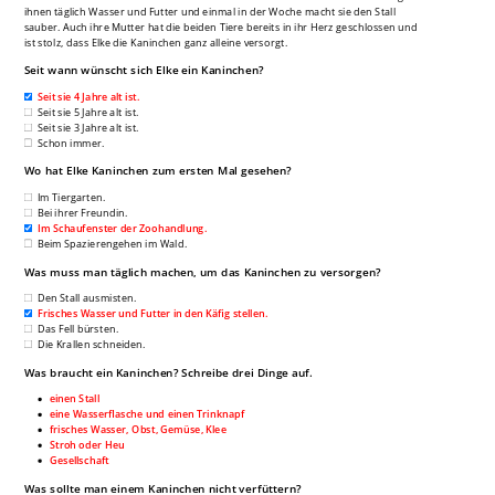
ihnen täglich Wasser und Futter und einmal in der Woche macht sie den Stall
sauber. Auch ihre Mutter hat die beiden Tiere bereits in ihr Herz geschlossen und
ist stolz, dass Elke die Kaninchen ganz alleine versorgt.
Seit wann wünscht sich Elke ein Kaninchen?
Seit sie 4 Jahre alt ist.
Seit sie 5 Jahre alt ist.
Seit sie 3 Jahre alt ist.
Schon immer.
Wo hat Elke Kaninchen zum ersten Mal gesehen?
Im Tiergarten.
Bei ihrer Freundin.
Im Schaufenster der Zoohandlung.
Beim Spazierengehen im Wald.
Was muss man täglich machen, um das Kaninchen zu versorgen?
Den Stall ausmisten.
Frisches Wasser und Futter in den Käfig stellen.
Das Fell bürsten.
Die Krallen schneiden.
Was braucht ein Kaninchen? Schreibe drei Dinge auf.
einen Stall
eine Wasserflasche und einen Trinknapf
frisches Wasser, Obst, Gemüse, Klee
Stroh oder Heu
Gesellschaft
Was sollte man einem Kaninchen nicht verfüttern?