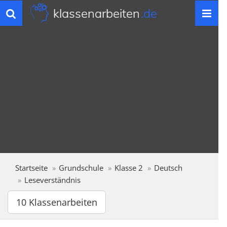
klassenarbeiten
.de
Toggle
navigation
Startseite
Grundschule
Klasse 2
Deutsch
Leseverständnis
10 Klassenarbeiten