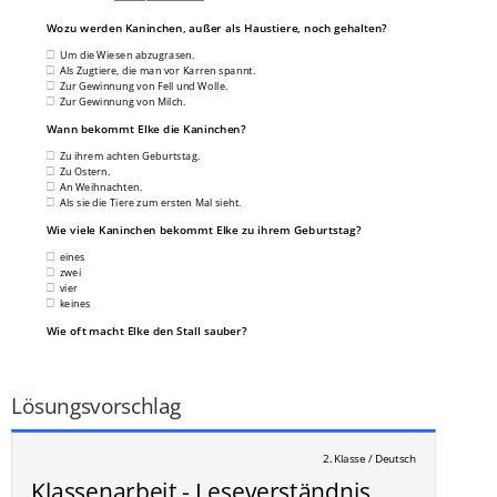
Wozu werden Kaninchen, außer als Haustiere, noch gehalten?
Um die Wiesen abzugrasen.
Als Zugtiere, die man vor Karren spannt.
Zur Gewinnung von Fell und Wolle.
Zur Gewinnung von Milch.
Wann bekommt Elke die Kaninchen?
Zu ihrem achten Geburtstag.
Zu Ostern.
An Weihnachten.
Als sie die Tiere zum ersten Mal sieht.
Wie viele Kaninchen bekommt Elke zu ihrem Geburtstag?
eines
zwei
vier
keines
Wie oft macht Elke den Stall sauber?
____________________________________________________________
___
/
13P
Lösungsvorschlag
2. Klasse / Deutsch
Klassenarbeit - Leseverständnis