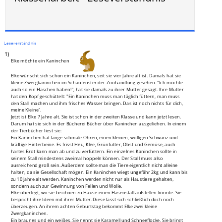
Leseverständnis
1)
Elke möchte ein Kaninchen
Elke wünscht sich schon ein Kaninchen, seit sie vier Jahre alt ist. Damals hat sie
kleine Zwergkaninchen im Schaufenster der Zoohandlung gesehen. "Ich möchte
auch so ein Häschen haben!", hat sie damals zu ihrer Mutter gesagt. Ihre Mutter
hat den Kopf geschüttelt: "Ein Kaninchen muss man täglich füttern, man muss
den Stall machen und ihm frisches Wasser bringen. Das ist noch nichts für dich,
meine Kleine".
Jetzt ist Elke 7 Jahre alt. Sie ist schon in der zweiten Klasse und kann jetzt lesen.
Darum hat sie sich in der Bücherei Bücher über Kaninchen ausgeliehen. In einem
der Tierbücher liest sie:
Ein Kaninchen hat lange schmale Ohren, einen kleinen, wolligen Schwanz und
kräftige Hinterbeine. Es frisst Heu, Klee, Grünfutter, Obst und Gemüse, auch
hartes Brot kann man ab und zu verfüttern. Ein einzelnes Kaninchen sollte in
seinem Stall mindestens zweimal hoppeln können. Der Stall muss also
ausreichend groß sein. Außerdem sollte man die Tiere eigentlich nicht alleine
halten, da sie Gesellschaft mögen. Ein Kaninchen wiegt ungefähr 2kg und kann bis
zu 10 Jahre alt werden. Kaninchen werden nicht nur als Haustiere gehalten,
sondern auch zur Gewinnung von Fellen und Wolle.
Elke überlegt, wo sie bei ihnen zu Hause einen Hasenstall aufstellen könnte. Sie
bespricht ihre Ideen mit ihrer Mutter. Diese lässt sich schließlich doch noch
überzeugen. An ihrem achten Geburtstag bekommt Elke zwei kleine
Zwergkaninchen.
Ein braunes und ein weißes. Sie nennt sie Karamell und Schneeflocke. Sie bringt