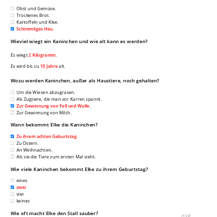
Obst und Gemüse.
Trockenes Brot.
Kartoffeln und Klee.
Schimmliges Heu.
Wieviel wiegt ein Kaninchen und wie alt kann es werden?
Es wiegt
2 Kilogramm
.
Es wird bis zu
10 Jahre
alt.
Wozu werden Kaninchen, außer als Haustiere, noch gehalten?
Um die Wiesen abzugrasen.
Als Zugtiere, die man vor Karren spannt.
Zur Gewinnung von Fell und Wolle.
Zur Gewinnung von Milch.
Wann bekommt Elke die Kaninchen?
Zu ihrem achten Geburtstag.
Zu Ostern.
An Weihnachten.
Als sie die Tiere zum ersten Mal sieht.
Wie viele Kaninchen bekommt Elke zu ihrem Geburtstag?
eines
zwei
vier
keines
Wie oft macht Elke den Stall sauber?
___
/
13P