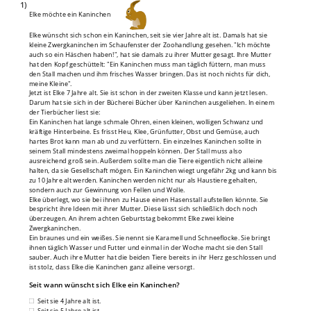
1)
Elke möchte ein Kaninchen
Elke wünscht sich schon ein Kaninchen, seit sie vier Jahre alt ist. Damals hat sie
kleine Zwergkaninchen im Schaufenster der Zoohandlung gesehen. "Ich möchte
auch so ein Häschen haben!", hat sie damals zu ihrer Mutter gesagt. Ihre Mutter
hat den Kopf geschüttelt: "Ein Kaninchen muss man täglich füttern, man muss
den Stall machen und ihm frisches Wasser bringen. Das ist noch nichts für dich,
meine Kleine".
Jetzt ist Elke 7 Jahre alt. Sie ist schon in der zweiten Klasse und kann jetzt lesen.
Darum hat sie sich in der Bücherei Bücher über Kaninchen ausgeliehen. In einem
der Tierbücher liest sie:
Ein Kaninchen hat lange schmale Ohren, einen kleinen, wolligen Schwanz und
kräftige Hinterbeine. Es frisst Heu, Klee, Grünfutter, Obst und Gemüse, auch
hartes Brot kann man ab und zu verfüttern. Ein einzelnes Kaninchen sollte in
seinem Stall mindestens zweimal hoppeln können. Der Stall muss also
ausreichend groß sein. Außerdem sollte man die Tiere eigentlich nicht alleine
halten, da sie Gesellschaft mögen. Ein Kaninchen wiegt ungefähr 2kg und kann bis
zu 10 Jahre alt werden. Kaninchen werden nicht nur als Haustiere gehalten,
sondern auch zur Gewinnung von Fellen und Wolle.
Elke überlegt, wo sie bei ihnen zu Hause einen Hasenstall aufstellen könnte. Sie
bespricht ihre Ideen mit ihrer Mutter. Diese lässt sich schließlich doch noch
überzeugen. An ihrem achten Geburtstag bekommt Elke zwei kleine
Zwergkaninchen.
Ein braunes und ein weißes. Sie nennt sie Karamell und Schneeflocke. Sie bringt
ihnen täglich Wasser und Futter und einmal in der Woche macht sie den Stall
sauber. Auch ihre Mutter hat die beiden Tiere bereits in ihr Herz geschlossen und
ist stolz, dass Elke die Kaninchen ganz alleine versorgt.
Seit wann wünscht sich Elke ein Kaninchen?
Seit sie 4 Jahre alt ist.
Seit sie 5 Jahre alt ist.