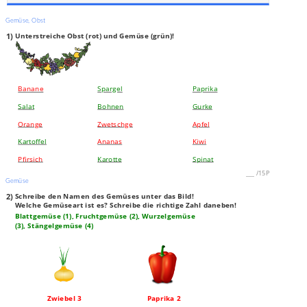
Gemüse, Obst
1)
Unterstreiche Obst (rot) und Gemüse (grün)!
Banane
Spargel
Paprika
Salat
Bohnen
Gurke
Orange
Zwetschge
Apfel
Kartoffel
Ananas
Kiwi
Pfirsich
Karotte
Spinat
___
/
15P
Gemüse
2)
Schreibe den Namen des Gemüses unter das Bild!
Welche Gemüseart ist es? Schreibe die richtige Zahl daneben!
Blattgemüse (1), Fruchtgemüse (2), Wurzelgemüse
(3), Stängelgemüse (4)
Zwiebel 3
Paprika 2