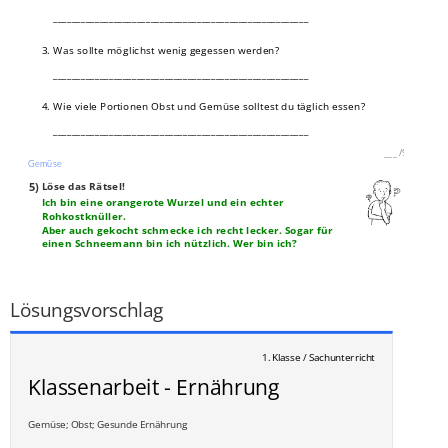
_______________________________________________________
3. Was sollte möglichst wenig gegessen werden?
_______________________________________________________
4. Wie viele Portionen Obst und Gemüse solltest du täglich essen?
_______________________________________________________
___
/
9P
Gemüse
5)
Löse das Rätsel!
Ich bin eine orangerote Wurzel und ein echter
Rohkostknüller.
Aber auch gekocht schmecke ich recht lecker. Sogar für
einen Schneemann bin ich nützlich. Wer bin ich?
____________________________________________________________
___
/
1P
Lösungsvorschlag
1. Klasse / Sachunterricht
Klassenarbeit - Ernährung
Gemüse; Obst; Gesunde Ernährung