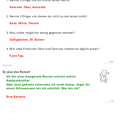
1. Nenne 3 Dinge, die du immer essen darfst!
Gemüse, Obst, Getreide
2. Nenne 2 Dinge, von denen du nicht zu viel essen sollst!
Käse, Milch, Fleisch
3. Was sollte möglichst wenig gegessen werden?
Süßigkeiten, Öl, Butter
4. Wie viele Portionen Obst und Gemüse solltest du täglich essen?
5 pro Tag.
___
/
9P
Gemüse
5)
Löse das Rätsel!
Ich bin eine orangerote Wurzel und ein echter
Rohkostknüller.
Aber auch gekocht schmecke ich recht lecker. Sogar für
einen Schneemann bin ich nützlich. Wer bin ich?
Eine Karotte.
___
/
1P