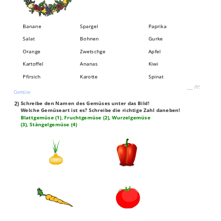
Banane
Spargel
Paprika
Salat
Bohnen
Gurke
Orange
Zwetschge
Apfel
Kartoffel
Ananas
Kiwi
Pfirsich
Karotte
Spinat
___
/
15P
Gemüse
2)
Schreibe den Namen des Gemüses unter das Bild!
Welche Gemüseart ist es? Schreibe die richtige Zahl daneben!
Blattgemüse (1), Fruchtgemüse (2), Wurzelgemüse
(3), Stängelgemüse (4)