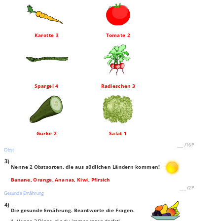
Karotte 3
Tomate 2
Spargel 4
Radieschen 3
Gurke 2
Salat 1
___
/
16P
Obst
3)
Nenne 2 Obstsorten, die aus südlichen Ländern kommen!
Banane, Orange, Ananas, Kiwi, Pfirsich
___
/
2P
Gesunde Ernährung
4)
Die gesunde Ernährung. Beantworte die Fragen.