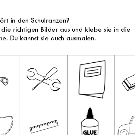
ört 
in den Schulranzen
?
ang
die richtigen Bilder aus und klebe sie in die 
Übungsblatt 2415
Übungsblatt 2416
che
.
Du kannst sie auch ausmalen.
ehört in den Schulranzen
Was gehört zur Schule?