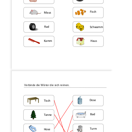
F
isch
Maus
Rad
Schwamm
Kamm
Haus
Verbinde die Wörter die sich reimen.
Dose
Tisch
Bad
Tanne
Turm
Hose