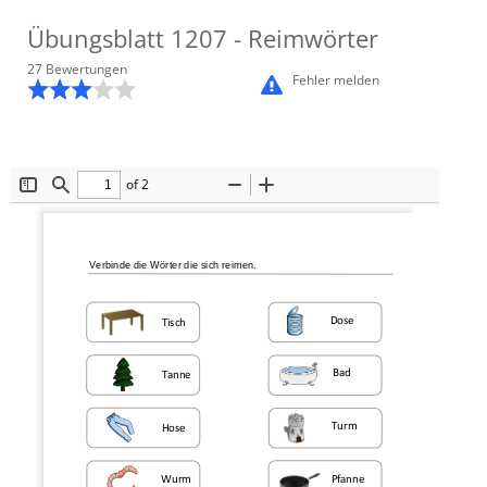
Übungsblatt
1207
- Reimwörter
27
Bewertung
en
Fehler melden
of 2
Toggle
Find
Zoom
Zoom
Sidebar
Out
In
Verbinde die Wörter die sich reimen.
Dose
Tisch
Bad
Tanne
Turm
Hose
Wurm
Pfanne