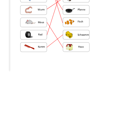
Wurm
Pfanne
F
isch
Maus
Rad
Schwamm
Kamm
Haus