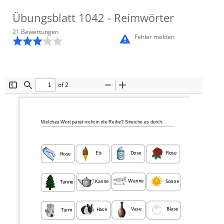
Übungsblatt
1042
- Reimwörter
21
Bewertung
en
Fehler melden
of 2
Toggle
Find
Zoom
Zoom
Sidebar
Out
In
Welches Wort 
passt nicht in die Reihe?
Streiche es durch.
Rose
Dose
Eis
Hose
Wanne
Sonne
Kanne
Tanne
Vase
Blase
Hase
Turm