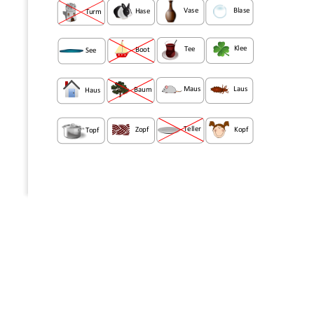
Vase
Blase
Hase
Turm
Klee
Tee
Boot
See
Laus
Maus
Baum
Haus
Teller
Zopf
Kopf
Topf