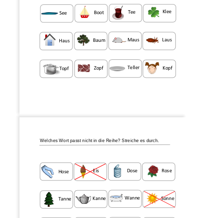
Klee
Tee
Boot
See
Laus
Maus
Baum
Haus
Teller
Zopf
Kopf
Topf
Welches Wort passt
nicht in die Reihe?
Streiche es durch.
Rose
Dose
Eis
Hose
Wanne
Sonne
Kanne
Tanne