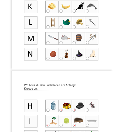
K
L
M
N
Wo hörst du den Buchstaben am Anfang?
Kreuze an
.
H
x
x
I
x
x