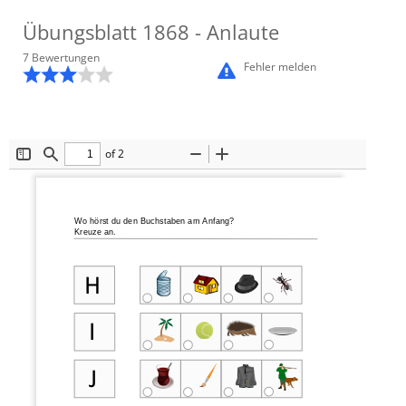
Übungsblatt
1868
- Anlaute
7
Bewertung
en
Fehler melden
of 2
Toggle
Find
Zoom
Zoom
Sidebar
Out
In
Wo hörst du den Buchstaben am Anfang?
Kreuze an
.
H
I
J