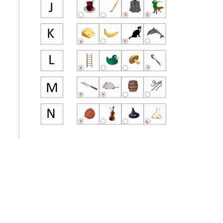
J
x
x
K
x
x
L
x
x
M
x
x
N
x
x