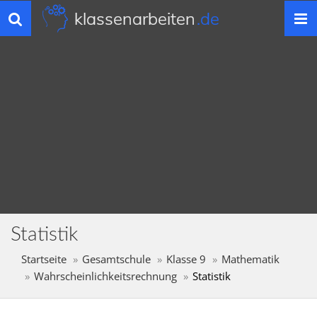
klassenarbeiten
.de
Toggle
navigation
Statistik
Startseite
Gesamtschule
Klasse 9
Mathematik
Wahrscheinlichkeitsrechnung
Statistik