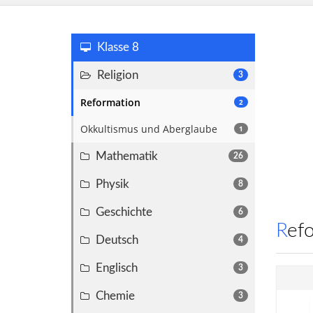
Klasse 8
Religion
3
Reformation
2
Okkultismus und Aberglaube
1
Mathematik
26
Physik
8
Geschichte
6
Ref
Deutsch
4
Englisch
3
Chemie
3