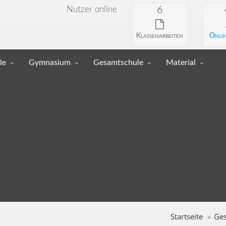
Nutzer online
6
Klassenarbeiten
Onlin
le
Gymnasium
Gesamtschule
Material
Startseite
Ge