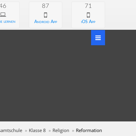
46
87
71
e lernen
Android App
iOS App
samtschule
Klasse 8
Religion
Reformation