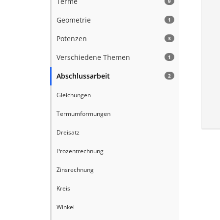
Terme
9
Geometrie
1
Potenzen
3
Verschiedene Themen
1
Abschlussarbeit
2
Gleichungen
Termumformungen
Dreisatz
Prozentrechnung
Zinsrechnung
Kreis
Winkel