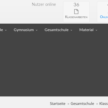
Nutzer online
36
Klassenarbeiten
Onlin
le
Gymnasium
Gesamtschule
Material
Startseite
Gesamtschule
Klass