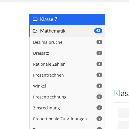
Klasse 7
Mathematik
43
Dezimalbrüche
1
Dreisatz
5
Rationale Zahlen
4
Prozentrechnen
1
Winkel
1
Kl
Prozentrechnung
9
Zinsrechnung
2
Proportionale Zuordnungen
4