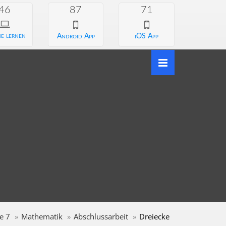
46
87
71
e lernen
Android App
iOS App
e 7
Mathematik
Abschlussarbeit
Dreiecke