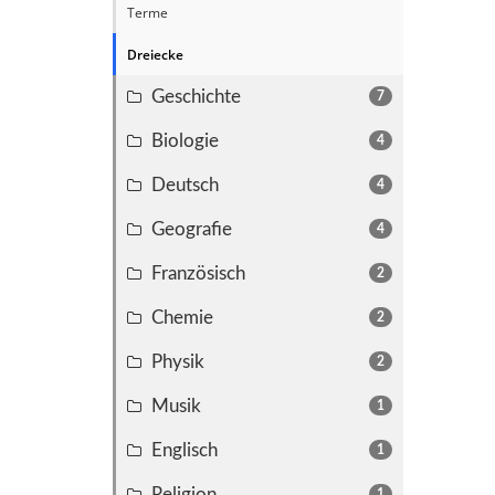
Terme
Dreiecke
Geschichte
7
Biologie
4
Deutsch
4
Geografie
4
Französisch
2
Chemie
2
Physik
2
Musik
1
Englisch
1
Religion
1