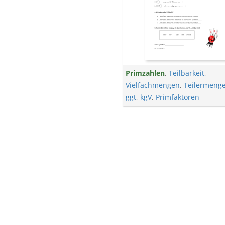
Primzahlen
,
Teilbarkeit
,
Vielfachmengen
,
Teilermeng
ggt
,
kgV
,
Primfaktoren