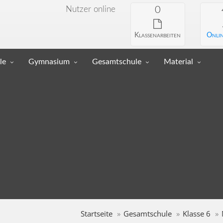
Nutzer online
0
Klassenarbeiten
Onlin
le
Gymnasium
Gesamtschule
Material
Startseite
Gesamtschule
Klasse 6