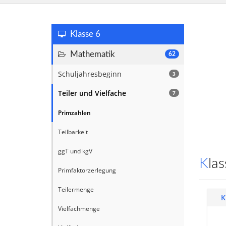
Klasse 6
Mathematik
62
Schuljahresbeginn
3
Teiler und Vielfache
7
Primzahlen
Teilbarkeit
ggT und kgV
Kl
Primfaktorzerlegung
Teilermenge
K
Vielfachmenge