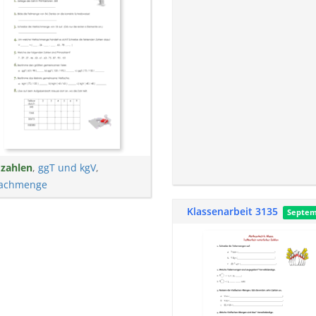
zahlen
,
ggT und kgV
,
fachmenge
Klassenarbeit 3135
Septe