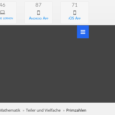
46
87
71
e lernen
Android App
iOS App
Mathematik
Teiler und Vielfache
Primzahlen