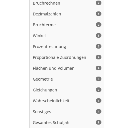
Bruchrechnen
7
Dezimalzahlen
5
Bruchterme
2
Winkel
3
Prozentrechnung
2
Proportionale Zuordnungen
4
Flächen und Volumen
4
Geometrie
3
Gleichungen
2
Wahrscheinlichkeit
1
Sonstiges
4
Gesamtes Schuljahr
3