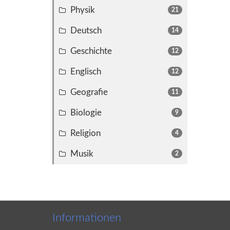
Physik
21
Deutsch
14
Geschichte
12
Englisch
12
Geografie
11
Biologie
9
Religion
4
Musik
2
Informationen