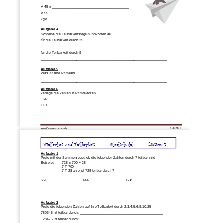
V 45 = _______________________________________
V 55 = _______________________________________
kgV  = _________
Aufgabe 4
Schreibe die Teilbarkeitsregeln in Worten auf.
für die 
T
eilbarkeit durch 25
________________________________________________________________
für die 
T
eilbarkeit durch 
9
________________________________________________________________
Aufgabe 5
Was ist eine Primzahl
________________________________________________________________
Aufgabe 6
Zerlege die Zahlen in Primfaktoren
54 __________________________________________
___________________
110 _____________________________________________________________
Seite 
1
www.Klassenarbeiten
.de
Vielfaches und Teilbarkeit
(Realschule)
Station 2
Aufgabe 1
Prüfe mit der Summenregel, ob die folgenden Zahlen durch 7 teilbar sind
Beispiel: 
728 = 700 + 
28
7 T 700
7 T 28 also ist 728 teilbar durch 7
651= 
_________
444
= _________
3598
= _________
_____________
_____________
_____________
_____________
_____________
_____________
Aufgabe 2
Prüfe die folgenden Zahlen auf ihre Teilbarkeit durch 
2,3,4,5,6,9,10,25
780345
ist teilbar durch: __________________________________________
28475
ist teilbar durch: __________________________________________