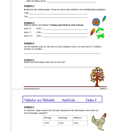
3600
ist teilbar durch: __________________________________________
Aufgabe 3
Bestimme die Tei
lermengen. Finde sie durch das Aufstellen von
Mul
tiplikationsaufgaben.
T160 __________________________________________________
T84 ___________________________________________________
Aufgabe 4
Welche Zahlen sind teilbar? 
Zerlege geschickt in eine Summe.
durch 3: 
1242 = 
______________________________________
durch 7: 
2195 = 
______________________________________
durch 11: 
1331 = 
______________________________________
Aufgabe 5
Gib die kleinste Zahl an, die man zu 5105 addieren muss, um eine durch 17 te
ilbare
Summe zu erhalten.
__________________________________________________________________
Aufgabe 6
Nenne die Primzahlen zwischen 40 und 100!
________________________________________
__________________________
Seite 
2
www.Klassenarbeiten
.de
Vielfaches und Teilbarkeit
(Realschule)
Station 3
Aufgabe 1
An welchen Tagen lassen sich auf dem Bauernhof die Hühnereier ohne Rest auf
6er Packungen verteilen?
Montag
Dienstag
Mittwoch
1470
1215
1516
___________________________________________
_______
______________