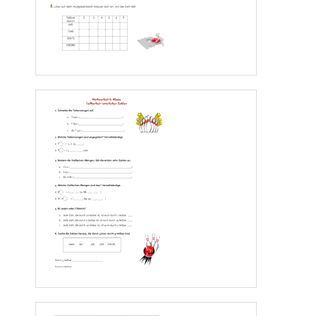
3....414, 
9....633, 
9....1287, 
3....721, 
125....1000, 
5....210, 
5....6505
Aufgabe 2
Kreuze an
Teilbar
2
3
5
6
9
10
25
durch
44
64
2130
5436
6450
97236
Aufgabe 3
Bestimme die größte fünfstellige Zahl, die durch 9 teilbar is
t
_______________________
Aufgabe 4
Bestimme die kleinste sechsstellige Zahl, die durch 3 teilbar ist
_______________________
Aufgabe 5
Schreibe die Teilermengen auf
42 
_____________________
5
1
_____________________
Aufgabe 6
Ergänze die fehlenden Zahlen:
T__ = { __, __, 4, 8, 16 }
V
= { __, __, __, ___;......}
73 
V__ = {__, __, 51, 68, 85, __; __, ....}
Seite 
4
www.Klassenarbeiten
.de