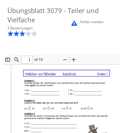
Übungsblatt
3079
- Teiler und
Vielfache
Fehler melden
2
Bewertung
en
of 10
Toggle
Find
Zoom
Zoom
Sidebar
Out
In
Vielfaches und Teilbarkeit
(Realschule)
Station 1
Aufgabe 1
Schreibe jeweils die Teilermengen auf und bestimme dann den größten gemeinsamen 
Teiler
(ggT) 
der beiden Zahlen
T 30 = ________________________
T 75 = 
_______________________
T 96 = ________________________
T 80 = _______________________
Aufgabe 2
Ergänze 
Ist Teiler von (T) 
oder 
ist nicht Teiler von (nT)




a) 3 
78 
b) 9 
118 
c) 6 
78 
d) 125 
25
Aufgabe 3
Schreibe die ersten 12 Elemente der 
Vielfachmenge auf und bestimme dann das kleinste
gemeinsame Vielfache 
(kgV) 
der beiden Zahlen.
V 22 = _______________________________________
V
16 = _______________________________________
kgV  = _________