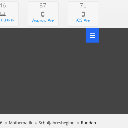
46
87
71
e lernen
Android App
iOS App
 6
Mathematik
Schuljahresbeginn
Runden