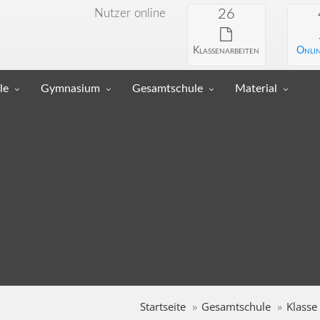
Nutzer online
26
Klassenarbeiten
Onlin
le
Gymnasium
Gesamtschule
Material
Startseite
Gesamtschule
Klasse