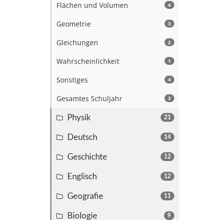
Flächen und Volumen
4
Geometrie
3
Gleichungen
2
Wahrscheinlichkeit
1
Sonstiges
4
Gesamtes Schuljahr
3
Physik
21
Deutsch
14
Geschichte
12
Englisch
12
Geografie
11
Biologie
9