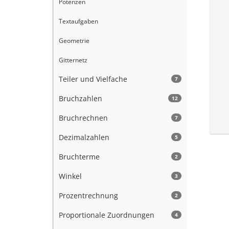
Potenzen
Textaufgaben
Geometrie
Gitternetz
Teiler und Vielfache
7
Bruchzahlen
12
Bruchrechnen
7
Dezimalzahlen
5
Bruchterme
2
Winkel
3
Prozentrechnung
2
Proportionale Zuordnungen
4