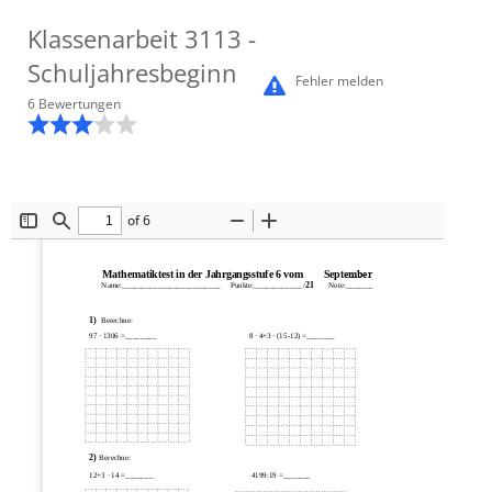
Klassenarbeit
3113
-
Schuljahresbeginn
Fehler melden
6
Bewertung
en
of 6
Toggle
Find
Zoom
Zoom
Sidebar
Out
In
Mathematiktest in der Jahrgangsstufe 6 vom        Sept
ember
21
Name:_________________________     Punkte:____________ /
       Note:_______ 
1)
Berechne:
97 · 1306 =________  
8 · 4+3 · (15-12) =_______ 
2)
Berechne:
12+3 
· 14 =_______ 
4199:19 =_______ 