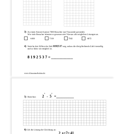
3)
Zu einem Konzert kamen 7000 Besucher (auf Tausender gerundet).
Wie viele Besucher könnten es gewesen sein? Kreuze alle möglichen Lösungen an.
6430 
7319 
7502 
6872 
4)
8192537
Streiche drei Ziffern der Zahl 
 weg, sodass die übrig bleibende Zahl vierstellig
und so klein wie möglich ist.
8 1 9 2 5 3 7 = ___________ 
www.klassenarbeiten.de
5
2
2   -  5   =__________
5)
Berechne:
6)
Gib die Lösung der Gleichung an:
2
x+7= 41
 · 