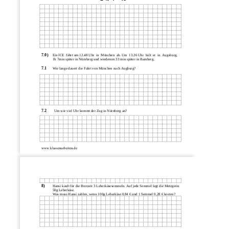
7.0)
Ein ICE  fährt um 12.48 Uhr  in  München  ab. Um  13.26 Uhr  hält  er  in  Augsburg, 
1h 7min später in Nürnberg und wiederum 33 min später in Bamberg. 
7.1
      Wie lange dauert die Fahrt von München nach Augburg? 
7.2
        Um wie viel Uhr kommt der Zug in Nürnberg an? 
www.klassenarbeiten.de 
8)
Hansi kauft für die Brotzeit 3 Leberkäsesemmeln. Auf jede Semmel legt die Metzgerin
50g Leberkäse.
Was muss Hansi zahlen, wenn 100g Leberkäse 0,84 € und 1 Semmel 0,28 € kosten?