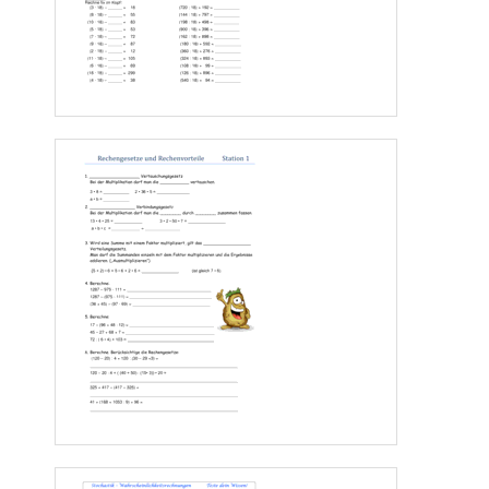
Tür ist 2m
 Hoch und 1m
 Breit 
1m 
      3m 
2mmmmmmm 
13)
ABCD
Von einem Rechteck 
 sind folgende Angaben bekannt:
A 
B
C
D
(1/5)  
(3/1)  
(5/?)  
(?/?)  Zeichne das Vollständige Rechteck in das Gitternetz.
Y
7
6
5
4
3
2
1
1
2
3
4
5
6 
X 
www.klassenarbeiten.de 