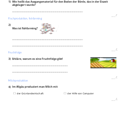
1)
Wie heißt das Ausgangsmaterial für den Boden der Börde, das in der Eiszeit
abgelagert wurde?
______________________________________________________________________
___
/
1P
Fischproduktion, fishfarming
2)
Was ist fishfarming?
______________________________________________________________________
______________________________________________________________________
___
/
2P
Fruchtfolge
3)
Erkläre, warum es eine Fruchtfolge gibt!
_______________________________________________________
_______________________________________________________
___
/
3P
Milchproduktion
4)
Im Allgäu produziert man Milch mit
der Grünlandwirtschaft
der Hilfe von Computer
___
/
2P