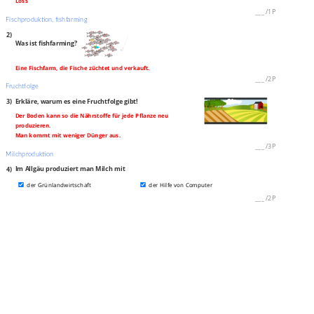
Löss
___
/
1P
Fischproduktion, fishfarming
2)
Was ist fishfarming?
Eine Fischfarm, die Fische züchtet und verkauft.
___
/
2P
Fruchtfolge
3)
Erkläre, warum es eine Fruchtfolge gibt!
Der Boden kann so die Nährstoffe für jede Pflanze neu
produzieren.
Man kommt mit weniger Dünger aus.
___
/
3P
Milchproduktion
4)
Im Allgäu produziert man Milch mit
der Grünlandwirtschaft
der Hilfe von Computer
___
/
2P