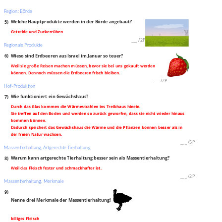
Region: Börde
5)
Welche Hauptprodukte werden in der Börde angebaut?
Getreide und Zuckerrüben
___
/
2P
Regionale Produkte
6)
Wieso sind Erdbeeren aus Israel im Januar so teuer?
Weil sie große Reisen machen müssen, bevor sie bei uns gekauft werden
können. Dennoch müssen die Erdbeeren frisch bleiben.
___
/
2P
Hof-Produktion
7)
Wie funktioniert ein Gewächshaus?
Durch das Glas kommen die Wärmestrahlen ins Treibhaus hinein.
Sie treffen auf den Boden und werden so zurück geworfen, dass sie nicht wieder hinaus
kommen können.
Dadurch speichert das Gewächshaus die Wärme und die Pflanzen können besser als in
der freien Natur wachsen.
___
/
5P
Massentierhaltung, Artgerechte Tierhaltung
8)
Warum kann artgerechte Tierhaltung besser sein als Massentierhaltung?
Weil das Fleisch fester und schmackhafter ist.
___
/
2P
Massentierhaltung, Merkmale
9)
Nenne drei Merkmale der Massentierhaltung!
billiges Fleisch