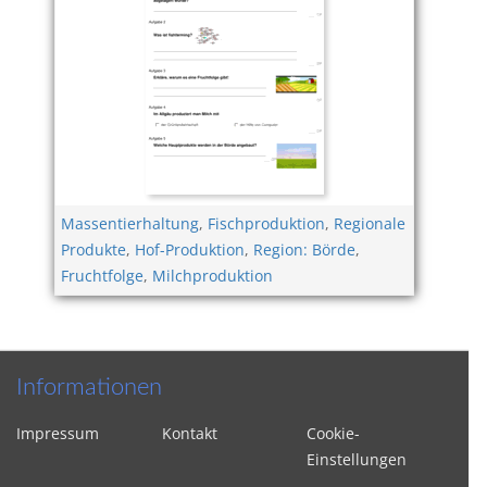
Massentierhaltung
,
Fischproduktion
,
Regionale
Produkte
,
Hof-Produktion
,
Region: Börde
,
Fruchtfolge
,
Milchproduktion
Informationen
Impressum
Kontakt
Cookie-
Einstellungen