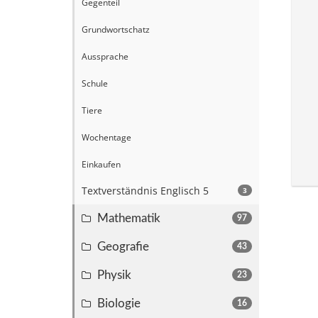
Gegenteil
Grundwortschatz
Aussprache
Schule
Tiere
Wochentage
Einkaufen
Textverständnis Englisch 5
3
Mathematik
97
Geografie
43
Physik
23
Biologie
16