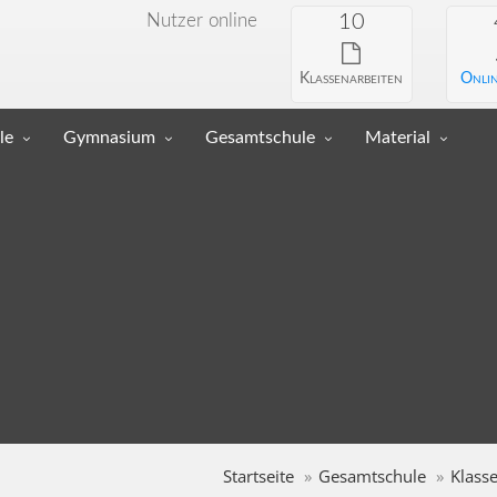
Nutzer online
10
Klassenarbeiten
Onlin
le
Gymnasium
Gesamtschule
Material
Startseite
Gesamtschule
Klasse