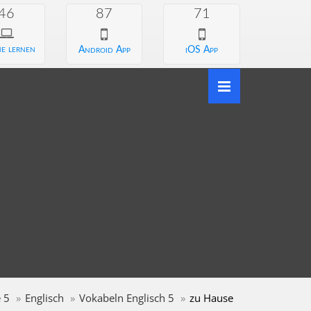
46
87
71
e lernen
Android App
iOS App
 5
Englisch
Vokabeln Englisch 5
zu Hause